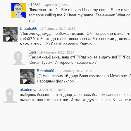
s1988f
·
3 April 2012, 11:22
Пhимерно так : "...Ste-e-e-ven I hear my name. Ste-e-e-ven
someone calling me ? I hear my name. Ste-e-e-ven What do
?..."
Bratuha66
·
19 February 2012, 10:59
"Лемеле однажды прибежал домой. -Ой, - спросила мама,- чт
тобой? У тебя же до кгови гасцагапан лоб ты своими дгаками
маму в ггоб... (с) Лев Абрамович Квитко
Egor
·
19 February 2012, 12:14
E
"Таки Анна-Ванна, наш отРРРяд хочет видеть поРРРРосят
Юлиан Тувим. Интересно - кошерных?
Bratuha66
·
19 February 2012, 12:50
;-)) Наш любимый дядя Ваня очутился в Мичигане. 
Народный фольклор
akademia
·
3 April 2012, 10:54
a
выйдешь бывало в этот двор, а он весь бельём завешен. Го
ныряешь под эти простыни. И только думаешь, как бы их не сб