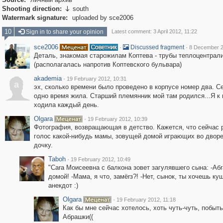
Shooting direction:
south

Watermark signature:
uploaded by sce2006
10
Sign in to share your opinion
Latest comment: 3 April 2012, 11:22
sce2006
·
·
Discussed fragment
8 December 2
Деталь, знакомая старожилам Коптева - трубы теплоцентрал
(располагалась напротив Коптевского бульвара)
akademia
·
19 February 2012, 10:31
a
эх, сколько времени было проведено в корпусе номер два. С
одно время жила. Старший племянник мой там родился...Я к
ходила каждый день.
Olgara
·
19 February 2012, 10:39
Фотография, возвращающая в детство. Кажется, что сейчас 
голос какой-нибудь мамы, зовущей домой играющих во дворе
дочку.
Taboh
·
19 February 2012, 10:49
"Саrа Моисеевна с балкона зовет загулявшего сына: -Аб
домой! -Мама, я что, замёrз?! -Нет, сынок, ты хочешь куш
анекдот :)
Olgara
·
19 February 2012, 11:18
Как бы мне сейчас хотелось, хоть чуть-чуть, побыть
Абрашки((