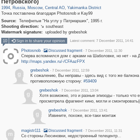
319,861
1,406,849
160,009
8,286
29,243
5,916
13,378
458
Петровского)
1994
,
Russia
,
Moscow
,
Central AO
,
Yakimanka District
Точка поставлена благодаря Photosnob и Kay99
Source:
Телефильм "На углу у Патриарших", 1995 г.
Shooting direction:
southeast

Watermark signature:
uploaded by grebeshok
10
Sign in to share your opinion
Latest comment: 7 December 2011, 14:41
Photosnob
·
·
Discussed fragment
7 December 2011, 11:30
Сперва вспомнился дом с арками на Шаболовке, но нет - на 
http://maps.yandex.ru/-/CFAazFPX
grebeshok
·
7 December 2011, 12:59
g
К сожалению, Вы неправы - здесь вид с того же балкона
противоположную сторону:
#59409
grebeshok
·
7 December 2011, 13:04
g
Хотя возможно, это и разные эпизоды - только что 
просмотрела фрагмент кино, могли и смонтировать(
grebeshok
·
7 December 2011, 13:41
g
Извините, похоже, все-таки монтаж
magistr111
·
·
Discussed fragment
7 December 2011, 11:31
m
Со стороны Люсиновки, недостроенный телецентр...