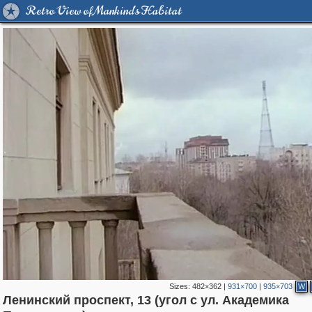
Retro View of Mankind's Habitat
Sizes:
482×362
|
931×700
|
935×703
W
Ленинский проспект, 13 (угол с ул. Академика