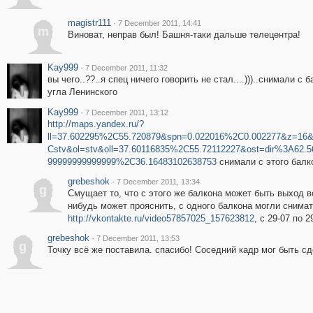
magistr111
·
7 December 2011, 14:41
m
Виноват, неправ был! Башня-таки дальше телецентра!
Kay999
·
7 December 2011, 11:32
вы чего..??..я спец ничего говорить не стал....)))..снимали с б
угла Ленинского
Kay999
·
7 December 2011, 13:12
http://maps.yandex.ru/?
ll=37.602295%2C55.720879&spn=0.022016%2C0.002277&z=16
Cstv&ol=stv&oll=37.60116835%2C55.72112227&ost=dir%3A62
99999999999999%2C36.16483102638753
снимали с этого балк
grebeshok
·
7 December 2011, 13:34
g
Смущает то, что с этого же балкона может быть выход в
нибудь может прояснить, с одного балкона могли снимат
http://vkontakte.ru/video57857025_157623812
, с 29-07 по 2
grebeshok
·
7 December 2011, 13:53
g
Точку всё же поставила. спасибо! Соседний кадр мог быть сд