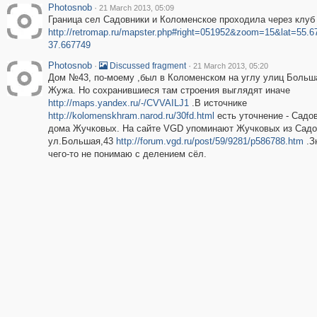
Photosnob
·
21 March 2013, 05:09
Граница сел Садовники и Коломенское проходила через клуб
http://retromap.ru/mapster.php#right=051952&zoom=15&lat=55.
37.667749
Photosnob
·
·
Discussed fragment
21 March 2013, 05:20
Дом №43, по-моему ,был в Коломенском на углу улиц Больш
Жужа. Но сохранившиеся там строения выглядят иначе
http://maps.yandex.ru/-/CVVAILJ1
.В источнике
http://kolomenskhram.narod.ru/30fd.html
есть уточнение - Садов
дома Жучковых. На сайте VGD упоминают Жучковых из Садо
ул.Большая,43
http://forum.vgd.ru/post/59/9281/p586788.htm
.З
чего-то не понимаю с делением сёл.