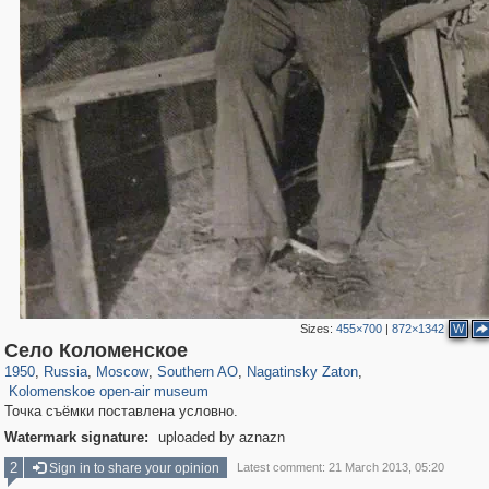
Sizes:
455×700
|
872×1342
W
319,861
1,406,875
8,286
21,648
29,248
390
3,132
95
Село Коломенское
2,331
94
1950
,
Russia
,
Moscow
,
Southern AO
,
Nagatinsky Zaton
,
Kolomenskoe open-air museum
Точка съёмки поставлена условно.
Watermark signature:
uploaded by aznazn
2
Sign in to share your opinion
Latest comment: 21 March 2013, 05:20