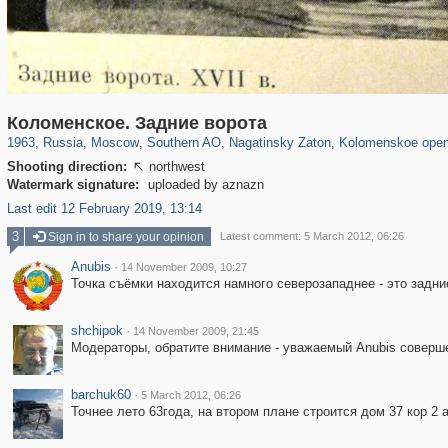
319,864
1,406,756
8,286
21,648
29,243
390
3,132
95
2,331
94
Коломенское. Задние ворота
1963
,
Russia
,
Moscow
,
Southern AO
,
Nagatinsky Zaton
,
Kolomenskoe open
Shooting direction:
northwest

Watermark signature:
uploaded by aznazn
Last edit 12 February 2019, 13:14
3
Sign in to share your opinion
Latest comment: 5 March 2012, 06:26
Anubis
·
14 November 2009, 10:27
Точка съёмки находится намного северозападнее - это задние
shchipok
·
14 November 2009, 21:45
Модераторы, обратите внимание - уважаемый Anubis совершен
barchuk60
·
5 March 2012, 06:26
Точнее лето 63года, на втором плане строится дом 37 кор 2 а 