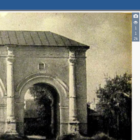
1
1
2k