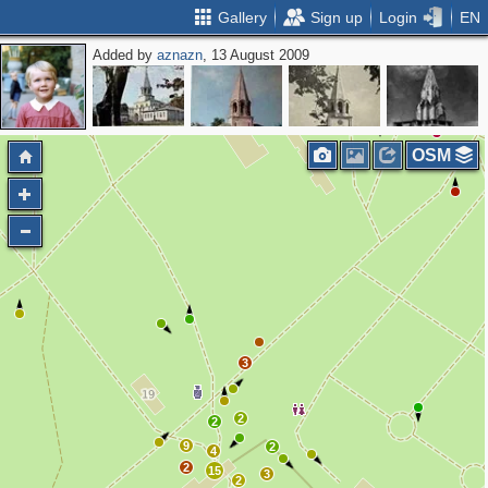
Gallery
Sign up
Login
EN
Added by
aznazn
, 13 August 2009
3
OSM
2
3
2
2
9
2
4
2
15
3
2