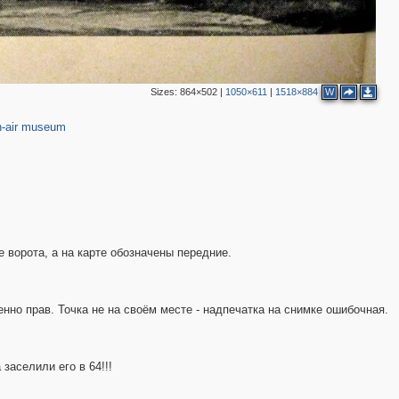
Sizes:
864×502
|
1050×611
|
1518×884
W
-air museum
 ворота, а на карте обозначены передние.
но прав. Точка не на своём месте - надпечатка на снимке ошибочная.
заселили его в 64!!!