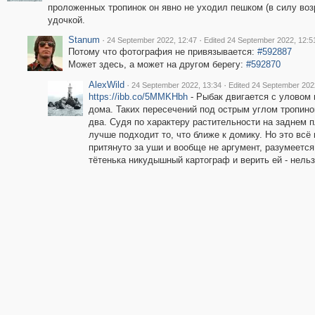
проложенных тропинок он явно не уходил пешком (в силу возр
удочкой.
Stanum
·
·
24 September 2022, 12:47
Edited 24 September 2022, 12:5
Потому что фотография не привязывается:
#592887
Может здесь, а может на другом берегу:
#592870
AlexWild
·
·
24 September 2022, 13:34
Edited 24 September 202
https://ibb.co/5MMKHbh
- Рыбак двигается с уловом 
дома. Таких пересечений под острым углом тропино
два. Судя по характеру растительности на заднем п
лучше подходит то, что ближе к домику. Но это всё
притянуто за уши и вообще не аргумент, разумеется
тётенька никудышный картограф и верить ей - нельз