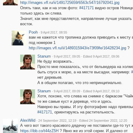
http://images.vfl.ru/ii/1491725659/6563c547/16792041.jpg
Опять таки, как и на этом фото:
#417171
видно остров Новицк
только здесь он слева.
Значит, как мне представляется, направление лучше указать 
восток.
Pooh
·
9 April 2017, 08:55
вам не кажется что тропинка должна приводить к месту 
под номером 1
http://images.vfl.ru/ii/1489315943/e73f09fe/16428234.jpg
?
Stanum
·
·
9 April 2017, 09:05
Edited 9 April 2017, 09:06
Не буду возражать..
Просто мне показалось, что от бельведера на холм
быть спуск к морю, а на месте высадки, например:
нет деревьев.
А в общем полагаю, что это непринципиально.
Stanum
·
·
9 April 2017, 09:09
Edited 9 April 2017, 09:10
Хотя, похоже, что слева на снимке с баркасом "Чайк
те же самые куст и деревце, что и здесь.
Наверно вы правы. И эту фотографию надо привязы
#417171
, ориентируясь на растительность.
AlexWild
·
·
24 September 2022, 12:19
Edited 24 September 2022, 12:20
А чего вот такого красивого дядечку не поставили где-то тут 
https://ibb.co/t44zZ5H
? Явно же из этой серии. И далеко от