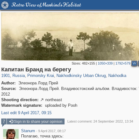
Retro View of Mankind's Habitat
Sizes:
482×155
|
1050×339
|
1792×579
W
31,448
1,406,784
138
29,243
3,731
4
2,836
4
Капитан Бранд на берегу
1901
,
Russia
,
Primorsky Krai
,
Nakhodkinsky Urban Okrug
,
Nakhodka
Author:
Элеонора Лорд Прей
Source:
Элеонора Лорд Прей. Владивостокский альбом. Владивосток: 
2012
Shooting direction:
northeast

Watermark signature:
uploaded by Pooh
Last edit 9 April 2017, 09:15
7
Sign in to share your opinion
Latest comment: 24 September 2022, 13:34
Stanum
·
9 April 2017, 08:17
Полагаю, точка здесь: