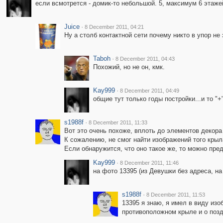
если всмотрется - домик-то небольшой. 5, максимум 6 этажей
Juice
·
8 December 2011, 04:21
Ну а столб контактной сети почему никто в упор не
Taboh
·
8 December 2011, 04:43
Похожий, но не он, кмк.
Kay999
·
8 December 2011, 04:49
общие тут только годы постройки...и то "+".
s1988f
·
8 December 2011, 11:33
Вот это очень похоже, вплоть до элементов декора
К сожалению, не смог найти изображений того кры
Если обнаружится, что оно такое же, то можно пре
Kay999
·
8 December 2011, 11:46
на фото 13395 (из Девушки без адреса, на
s1988f
·
8 December 2011, 11:53
13395 я знаю, я имел в виду изо
противоположном крыле и о позд