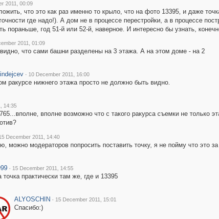
r 2011, 00:09
ожить, что это как раз именно то крыло, что на фото 13395, и даже точк
точности где надо!). А дом не в процессе перестройки, а в процессе пост
ь пораньше, год 51-й или 52-й, наверное. И интересно бы узнать, конечн
ember 2011, 01:09
видно, что сами башни разделены на 3 этажа. А на этом доме - на 2
 indejcev
·
10 December 2011, 16:00
ом ракурсе нижнего этажа просто не должно быть видно.
, 14:35
765...вполне, вполне возможно что с такого ракурса съемки не только эт
ротив?
15 December 2011, 14:40
ю, можно модераторов попросить поставить точку, я не пойму что это за
999
·
15 December 2011, 14:55
а точка практически там же, где и 13395
ALYOSCHIN
·
15 December 2011, 15:01
Спасибо:)