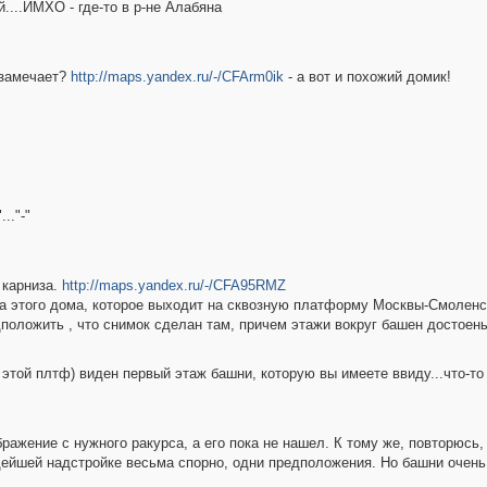
....ИМХО - где-то в р-не Алабяна
 замечает?
http://maps.yandex.ru/-/CFArm0ik
- а вот и похожий домик!
.."-"
 карниза.
http://maps.yandex.ru/-/CFA95RMZ
ла этого дома, которое выходит на сквозную платформу Москвы-Смоленс
дположить , что снимок сделан там, причем этажи вокруг башен достоен
 этой плтф) виден первый этаж башни, которую вы имеете ввиду...что-то 
бражение с нужного ракурса, а его пока не нашел. К тому же, повторюсь
ейшей надстройке весьма спорно, одни предположения. Но башни очень