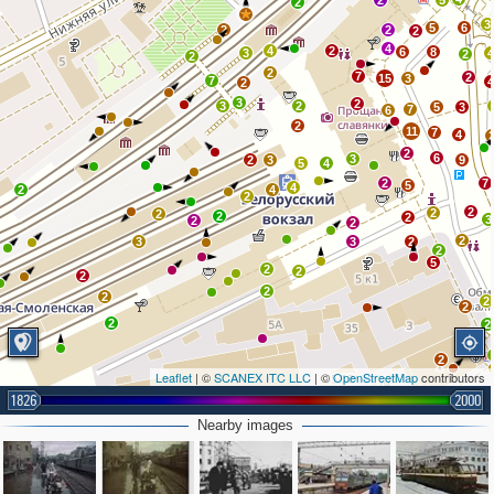
2
5
2
3
5
6
2
2
2
4
4
2
6
8
3
2
2
2
7
2
15
3
7
2
3
2
3
2
5
3
7
6
2
11
7
4
2
6
3
2
3
9
5
4
2
7
5
4
2
4
2
2
2
2
2
2
3
2
2
2
3
3
2
2
5
2
2
2
2
2
2
2
2
2
2
Leaflet
| ©
SCANEX ITC LLC
| ©
OpenStreetMap
contributors
1826
2000
Nearby images
2