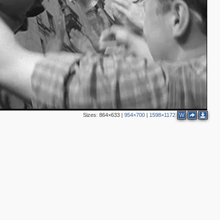
Sizes:
864×633
|
954×700
|
1598×1172
W