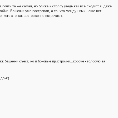
а почти та же самая, но ближе к столбу (ведь как всё сходится, даже
ройки. Башенки уже построили, а то, что между ними - еще нет.
о, кого это так восторженно встречают.
аж башенки съест, но и боковые пристройки...короче - голосую за
 дом:)