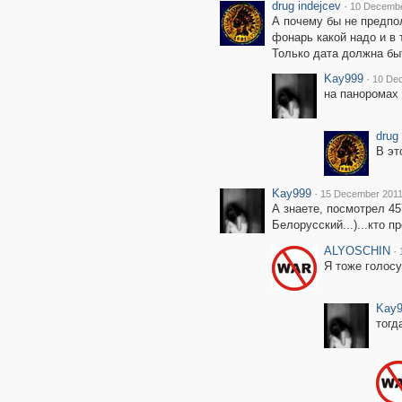
drug indejcev
·
10 Decembe
А почему бы не предпол
фонарь какой надо и в 
Только дата должна быт
Kay999
·
10 Dec
на паноромах 
drug
В эт
Kay999
·
15 December 2011
А знаете, посмотрел 45
Белорусский...)...кто п
ALYOSCHIN
·
Я тоже голосу
Kay
тогд