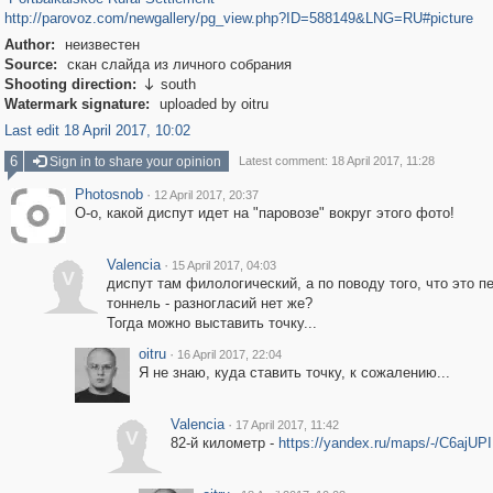
http://parovoz.com/newgallery/pg_view.php?ID=588149&LNG=RU#picture
Author:
неизвестен
Source:
скан слайда из личного собрания
Shooting direction:
south

Watermark signature:
uploaded by oitru
Last edit 18 April 2017, 10:02
6
Sign in to share your opinion
Latest comment: 18 April 2017, 11:28
Photosnob
·
12 April 2017, 20:37
О-о, какой диспут идет на "паровозе" вокруг этого фото!
Valencia
·
15 April 2017, 04:03
V
диспут там филологический, а по поводу того, что это п
тоннель - разногласий нет же?
Тогда можно выставить точку...
oitru
·
16 April 2017, 22:04
Я не знаю, куда ставить точку, к сожалению...
Valencia
·
17 April 2017, 11:42
V
82-й километр -
https://yandex.ru/maps/-/C6ajUP