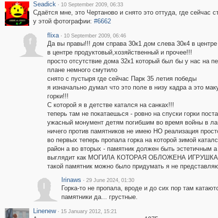
Seadick
·
10 September 2009, 06:33
Сдаётся мне, это Чертаново и снято это оттуда, где сейчас с
у этой фотографии:
#6662
flixa
·
10 September 2009, 06:46
f
Да вы правы!!! дом справа 30к1 дом слева 30к4 в центре
в центре продуктовый,хозяйственный и прочее!!!
просто отсутствие дома 32к1 который был бы у нас на п
плане немного смутило
снято с пустыря где сейчас Парк 35 летия победы
я изначально думал что это поле в низу кадра а это мак
горки!!!
С которой я в детстве катался на санках!!!
теперь там не покатаешься - ровно на спуски горки пост
ужасный монумент детям погибшим во время войны в ла
ничего против памятников не имею НО реализация прост
во первых теперь пропала горка на которой зимой каталс
район а во вторых - памятник должен быть эстетичным а
выглядит как МОГИЛА КОТОРАЯ ОБЛОЖЕНА ИГРУШКАМ
такой памятник можно было придумать я не представля
Irinaws
·
29 June 2024, 01:30
I
Горка-то не пропала, вроде и до сих пор там катают
памятники да... грустные.
Linenew
·
15 January 2012, 15:21