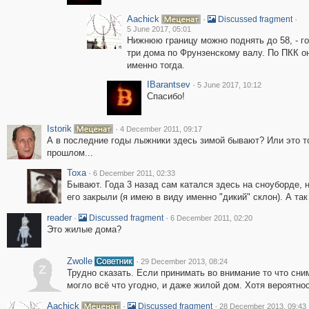
Aachick
·
·
Discussed fragment
5 June 2017, 05:01
Нижнюю границу можно поднять до 58, - г
три дома по Фрунзенскому валу. По ПКК о
именно тогда.
IBarantsev
·
5 June 2017, 10:12
Спасибо!
Istorik
·
4 December 2011, 09:17
А в последние годы лыжники здесь зимой бывают? Или это т
прошлом...
Toxa
·
6 December 2011, 02:33
Бывают. Года 3 назад сам катался здесь на сноуборде, 
его закрыли (я имею в виду именно "дикий" склон). А та
reader
·
·
Discussed fragment
6 December 2011, 02:20
Это жилые дома?
Zwolle
·
29 December 2013, 08:24
Z
Трудно сказать. Если принимать во внимание то что сни
могло всё что угодно, и даже жилой дом. Хотя вероятнос
Aachick
·
·
Discussed fragment
28 December 2013, 09:43