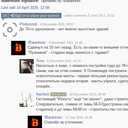
Watermark signature:
uploaded by IBarantsev
Last edit 14 April 2026, 12:58
14
Sign in to share your opinion
Latest comment: 5 June 2017, 10:12
Photosnob
·
4 December 2011, 09:07
До 70-го однозначно - нет многих высотных зданий.
IBarantsev
·
4 December 2011, 11:46
Сдвинул на 10 лет назад. Есть ли какие-то внешние отл
"Лужников" - стадион ведь менялся с годами?
Toxa
·
6 December 2011, 02:31
Насколько я знаю, с момента постройки года до 78-
таким, как на этом снимке. К Олимпиаде построили 
осветительные мачты - первая большая реконструкц
относительно недавно вторая - мачты убрали, сдел
козырёк...
Aachick
·
28 December 2013, 09:38
Гостиницей "Юность" ещё "не пахнет", даже строит
Следовательно, снимок от зимы 56-57(достроены к
стадиона) и до зимы 59-60-го - строительство гости
IBarantsev
·
13 July 2015, 05:35
Спасибо за уточнение.