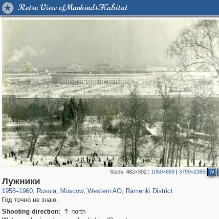
Retro View of Mankind's Habitat
Sizes:
482×302
|
1050×659
|
3799×2385
W
319,716
1,405,768
8,286
27,128
29,243
310
5,674
64
Лужники
1958
–
1960
,
Russia
,
Moscow
,
Western AO
,
Ramenki District
Год точно не знаю.
Shooting direction:
north
