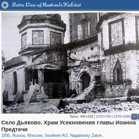
Retro View of Mankind's Habitat
Sizes:
482×326
|
1032×700
|
1576×1069
W
Село Дьяково. Храм Усекновения главы Иоанна
319,864
1,406,761
8,286
21,648
29,243
390
3,132
95
Предтечи
2,331
94
1930
,
Russia
,
Moscow
,
Southern AO
,
Nagatinsky Zaton
,