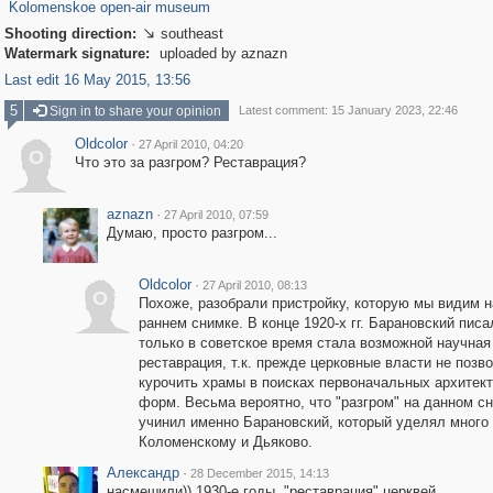
Kolomenskoe open-air museum
Shooting direction:
southeast

Watermark signature:
uploaded by aznazn
Last edit 16 May 2015, 13:56
5
Sign in to share your opinion
Latest comment: 15 January 2023, 22:46
Oldcolor
·
27 April 2010, 04:20
O
Что это за разгром? Реставрация?
aznazn
·
27 April 2010, 07:59
Думаю, просто разгром...
Oldcolor
·
27 April 2010, 08:13
O
Похоже, разобрали пристройку, которую мы видим н
раннем снимке. В конце 1920-х гг. Барановский писа
только в советское время стала возможной научная
реставрация, т.к. прежде церковные власти не позв
курочить храмы в поисках первоначальных архитек
форм. Весьма вероятно, что "разгром" на данном с
учинил именно Барановский, который уделял много
Коломенскому и Дьяково.
Александр
·
28 December 2015, 14:13
насмешили)) 1930-е годы, "реставрация" церквей