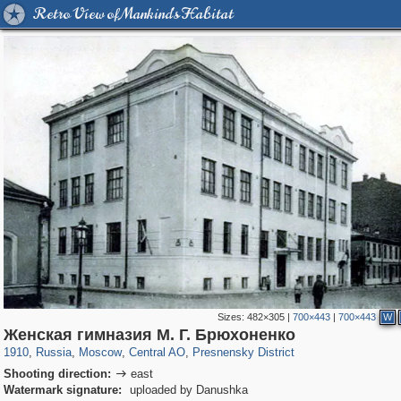
Retro View of Mankind's Habitat
Sizes:
482×305
|
700×443
|
700×443
W
319,864
1,406,799
160,012
8,286
29,243
5,916
13,348
396
Женская гимназия М. Г. Брюхоненко
1910
,
Russia
,
Moscow
,
Central AO
,
Presnensky District
Shooting direction:
east

Watermark signature:
uploaded by Danushka