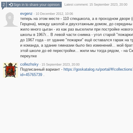
2
Sign in to share your opinion
Latest comment: 15 September 2023, 20:00
evgenz
·
10 December 2012, 10:06
e
теперь на этом месте - 110 спецшкола, а в проходном дворе 
Герцена), между школой и двухэтажным домом, до середины 6
жило много цыган - из как раз выселили при постройке нового
школы в 1967г... В левой части снимка - угол старой "пожарки
до 1967 года - от здание "пожарки" ещё оставался гараж на 
и команда, а здание гимназии было без изменений... мой брат
этой школе до её перестройки... жили мы тогда рядом, - на С
переулке
collezhsky
·
15 September 2023, 20:00
Подписанный вариант -
https://goskatalog.ru/portal/#/collections
id=45765739
.