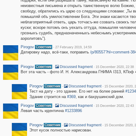
подарки, если они разрешать тайну, написанную на камне. Но
неизвестныя письмена и открыть таинственную волю Божию, 
свободу, обратились къ царю со следующими словами: „Ты в
помышляй объ умилостивлении Бога. Эти знаки касаются тво
неблагоприятный ответь, царь тотчасъ-же созвалъ своихъ те
куски; вскоре потомъ онъ уехалъ оттуда, помышляя человеч
грозныхъ судебъ, предназначенныхъ небеснымъ усмотрениемъ
аэролитовъ").
Pirogov
·
27 February 2019, 14:59
Датировку надо, всё-таки, поправить
/p/80557?hl=comment-38
Pirogov
·
·
Discussed fragment
15 December 2020, 22:38
Вот эта часть - фото И. Н. Александрова ГНИМА I313, КПоф 4
Pirogov
·
·
Discussed fragment
15 December 2020, 2
Тест на дату - это здание. Его нет на более ранней
#1234
Здание строится на
#369
, как и бахрушинский дом.
Pirogov
·
·
Discussed fragment
15 December 2020, 22:43
Левая часть идентична
#1233896
Pirogov
·
·
Discussed fragment
15 December 2020, 2
Этот кусок полностью нарисован.