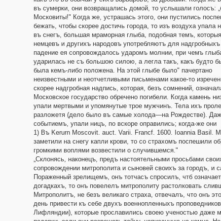
въ сумерки, они возвращались домой, то услышали голосъ: „
Московиты!" Когда же, устрашась этого, они пустились посп
бежать, чтобы скорее достичь города, то изъ воздуха упала 
въ снегъ, большая мраморная глыба, подобная темъ, которыя
немцевъ и другихъ народовъ употребляютъ для надгробныхъ 
падениe ея сопровождалось ударомъ молнии, при чемъ глыб
ударилась не съ большою силою, а легла такъ, какъ будто б
была кемъ-либо положена. На этой глыбе было" пачертано
неизвестными и неотчетливыми письменами какое-то изречен
скорее надгробная надпись, которая, безъ сомнений, означал
Московское государство обречено погибели. Когда камень ни
упали мертвыми и упомянутые трое мужчинъ. Тела ихъ проле
разложетя (дело было въ самые холода—на Рождестве). Да
событиемъ, упали ницъ, по вскоре оправились; когда-же oни
1) Въ Kerurn Moscovit. auct. Varii. Francf. 1600. Ioannia Basil.
заметили на снегу капли крови, то со страхомъ поспешили об
громкими воплями возвестили о случившемся."
„Склонясь, наконецъ, предъ настоятельными просьбами свои
сопровождении митрополита и сыновей своихъ за городъ, и 
Пораженный зрелищемъ, онъ тотчасъ спросилъ, чтб означаетъ
догадкахъ, то онъ повелелъ митрополиту растолковать слив
Митрополитъ, не безъ великаго страха, отвечалъ, что онъ эт
день привести къ себе двухъ военнопленныхъ проповедников
Лифляндии), которые прославились своею ученостью даже м