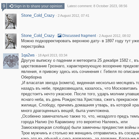
9
Sign in to share your opinion
Latest comment: 8 October 2023, 08:56
Stone_Cold_Crazy
·
2 August 2012, 07:41
Stone_Cold_Crazy
·
·
Discussed fragment
2 August 2012, 08:02
Можно подкорректировать верхнюю дату- в 1897 году тут уж
перестройка
1qa2ws
·
18 April 2013, 03:34
Другую выписку о падении и метеорита 25 декабря 1582 г., въ
царствование Грознаго, характеризующую воззрение предков
явления, я привожу здесь изъ сочинения г. Гебеля по описан
Оберборна
„И власатая звезда (комета), виденная несколько месяцевъ т
назадъ въ небе, предвозвещала, казалось, что Московитамъ
предстоитъ нечто ужасное. После того, ударъ молнии упавш
яснаго неба, въ день Рождества Христова, сжегъ прекрасное
жилище, Слободу, причемъ домашняя утварь, въ которой хр
много драгоценныхъ вещей, была уничтожена.
„Особенно замечательно также то, что, незадолго предъ темъ
города Налио (по Карамзину это вероятно Налеекъ, или
Замоскворецкая слобода) были замечены предвестия войны 
Трое мужчинъ и столько же женщинъ отправились въ соседн
какъ это въ обычай у сихъ варваровъ, за дровами. Когда-же 