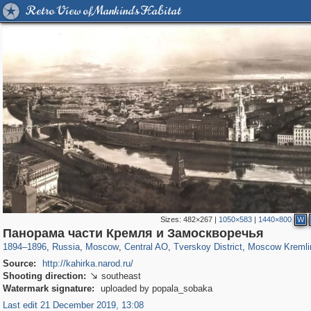
Retro View of Mankind's Habitat
Sizes:
482×267
|
1050×583
|
1440×800
W
319,861
1,406,852
160,009
8,286
29,243
5,916
53,052
2,283
5,821
536
Панорама части Кремля и Замоскворечья
1894
–
1896
,
Russia
,
Moscow
,
Central AO
,
Tverskoy District
,
Moscow Kremli
Source:
http://kahirka.narod.ru/
Shooting direction:
southeast

Watermark signature:
uploaded by popala_sobaka
Last edit 21 December 2019, 13:08