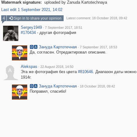
Watermark signature:
uploaded by Zanuda Kartotechnaya
Last edit 1 September 2021, 14:02
4
Sign in to share your opinion
Latest comment: 18 October 2018, 09:42
Sergey1949
·
7 September 2017, 18:51
#170434
- другая фотография
🅾🅰 Зануда Картотечная
·
7 September 2017, 18:53
Да, согласен. Отредактировал описание.
Alekspas
·
22 August 2018, 14:50
A
Эта же фотография без цвета
#810646
. Диапазон даты можно
1914г.
🅾🅰 Зануда Картотечная
·
18 October 2018, 09:42
Поправил, спасибо!