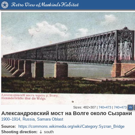
Retro View of Mankind's Habitat
Sizes:
482×307
|
740×473
|
740×473
W
1,406,257
9,765
35
29,243
Александровский мост на Волге около Сызрани
1900
–
1914
,
Russia
,
Samara Oblast
Source:
https://commons.wikimedia.org/wiki/Category:Syzran_Bridge
Shooting direction:
south
