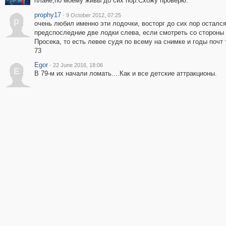
плане,по моему живы до сих пор.Схожу проверю.
prophy17
·
9 October 2012, 07:25
p
очень любил именно эти лодочки, восторг до сих пор осталс
предспоследние две лодки слева, если смотреть со стороны
Просека, то есть левее судя по всему на снимке и годы почт 
73
Egor
·
22 June 2016, 18:06
E
В 79-м их начали ломать....Как и все детские аттракционы.