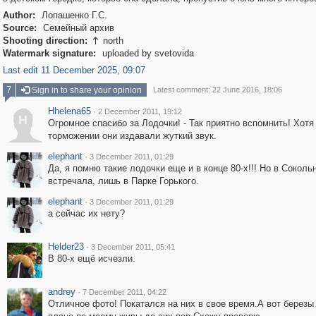
Author:
Лопашенко Г.С.
Source:
Семейный архив
Shooting direction:
north

Watermark signature:
uploaded by svetovida
Last edit 11 December 2025, 09:07
7
Sign in to share your opinion
Latest comment: 22 June 2016, 18:06
Hhelena65
·
2 December 2011, 19:12
H
Огромное спасибо за Лодочки! - Так приятно вспомнить! Хотя
торможении они издавали жуткий звук.
elephant
·
3 December 2011, 01:29
Да, я помню такие лодочки еще и в конце 80-х!!! Но в Соколь
встречала, лишь в Парке Горького.
elephant
·
3 December 2011, 01:29
а сейчас их нету?
Helder23
·
3 December 2011, 05:41
В 80-х ещё исчезли.
andrey
·
7 December 2011, 04:22
Отличное фото! Покатался на них в свое время.А вот березы