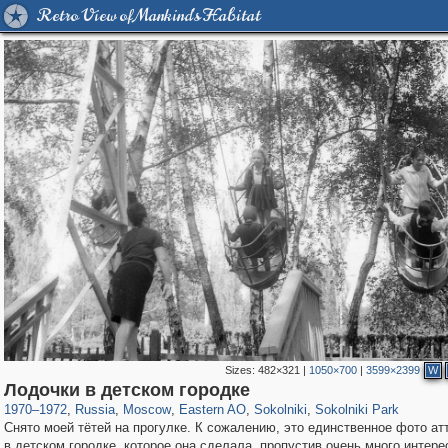
Retro View of Mankind's Habitat
Sizes:
482×321
|
1050×700
|
3599×2399
W
319,864
1,406,840
8,286
20,939
29,243
306
5,623
49
2,775
6
Лодочки в детском городке
1970
–
1972
,
Russia
,
Moscow
,
Eastern AO
,
Sokolniki
,
Sokolniki Park
Снято моей тётей на прогулке. К сожалению, это единственное фото ат
в детском городке, которое она сделала, пропустив очень много интере