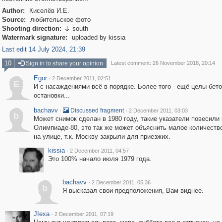
Author:
Киселёв И.Е.
Source:
любительское фото
Shooting direction:
south

Watermark signature:
uploaded by kissia
Last edit 14 July 2024, 21:39
10
Sign in to share your opinion
Latest comment: 26 November 2018, 20:14
Egor
·
2 December 2011, 02:51
E
И с насаждениями всё в порядке. Более того - ещё целы бет
остановки...
bachavv
·
·
Discussed fragment
2 December 2011, 03:03
b
Может снимок сделан в 1980 году, такие указатели повесили 
Олимпиаде-80, это так же может объяснить малое количеств
на улице, т.к. Москву закрыли для приезжих.
kissia
·
2 December 2011, 04:57
Это 100% начало июля 1979 года.
bachavv
·
2 December 2011, 05:36
b
Я высказал свои предположения, Вам виднее.
JIexa
·
2 December 2011, 07:19