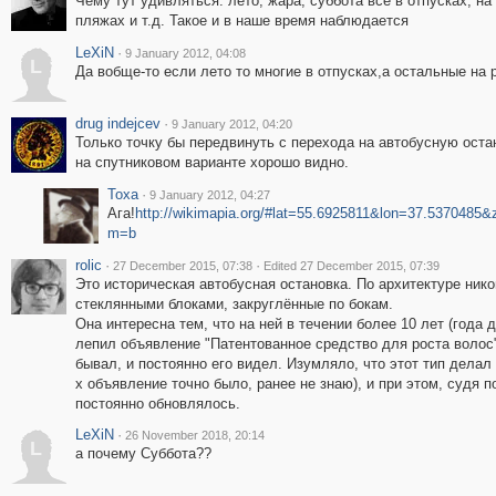
Чему тут удивляться: лето, жара, суббота все в отпусках, на
пляжах и т.д. Такое и в наше время наблюдается
LeXiN
·
9 January 2012, 04:08
L
Да вобще-то если лето то многие в отпусках,а остальные на 
drug indejcev
·
9 January 2012, 04:20
Только точку бы передвинуть с перехода на автобусную оста
на спутниковом варианте хорошо видно.
Toxa
·
9 January 2012, 04:27
Ага!
http://wikimapia.org/#lat=55.6925811&lon=37.5370485
m=b
rolic
·
·
27 December 2015, 07:38
Edited 27 December 2015, 07:39
Это историческая автобусная остановка. По архитектуре нико
стеклянными блоками, закруглённые по бокам.
Она интересна тем, что на ней в течении более 10 лет (года д
лепил объявление "Патентованное средство для роста волос
бывал, и постоянно его видел. Изумляло, что этот тип делал
х объявление точно было, ранее не знаю), и при этом, судя 
постоянно обновлялось.
LeXiN
·
26 November 2018, 20:14
L
а почему Суббота??