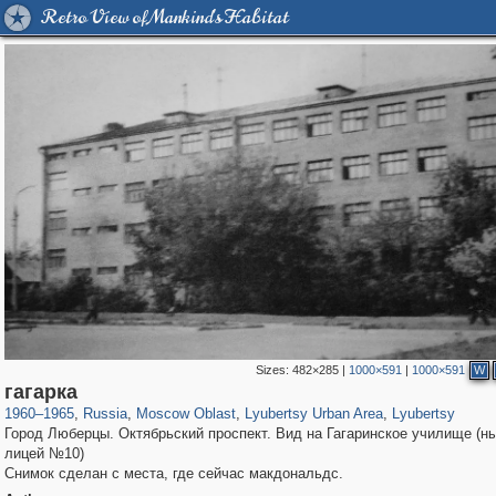
Retro View of Mankind's Habitat
Sizes:
482×285
|
1000×591
|
1000×591
W
96,167
1,405,779
1,691
29,243
1,468
1
587
1
гагарка
1960
–
1965
,
Russia
,
Moscow Oblast
,
Lyubertsy Urban Area
,
Lyubertsy
Город Люберцы. Октябрьский проспект. Вид на Гагаринское училище (н
лицей №10)
Снимок сделан с места, где сейчас макдональдс.