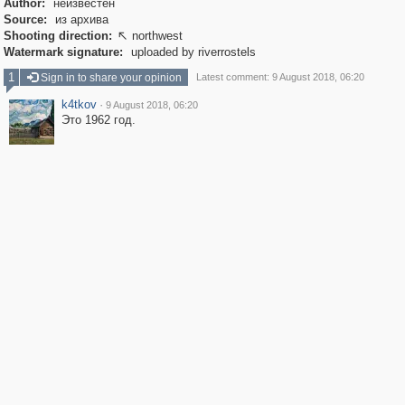
Author:
неизвестен
Source:
из архива
Shooting direction:
northwest

Watermark signature:
uploaded by riverrostels
1
Sign in to share your opinion
Latest comment: 9 August 2018, 06:20
k4tkov
·
9 August 2018, 06:20
Это 1962 год.