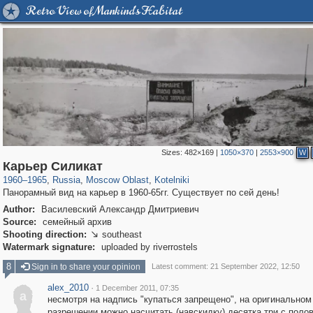
Retro View of Mankind's Habitat
Sizes:
482×169
|
1050×370
|
2553×900
W
96,615
1,407,361
1,691
29,248
313
Карьер Силикат
1960
–
1965
,
Russia
,
Moscow Oblast
,
Kotelniki
Панорамный вид на карьер в 1960-65гг. Существует по сей день!
Author:
Василевский Александр Дмитриевич
Source:
семейный архив
Shooting direction:
southeast

Watermark signature:
uploaded by riverrostels
8
Sign in to share your opinion
Latest comment: 21 September 2022, 12:50
alex_2010
·
1 December 2011, 07:35
a
несмотря на надпись "купаться запрещено", на оригинальном
разрешении можно насчитать (навскидку) десятка три с поло