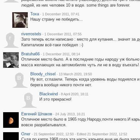
людей, из них человек 10 в воде. some things are forever.
Toxa
·
1 December 2011, 07:41
Нашу страну не победить...
riverrostels
·
1 December 2011, 07:55
r
Зато теперь если написано : место для купания... значит за 
Капитализм всё-таки победил :-)
Bratuha66
·
1 December 2011, 08:14
Отличное место было. А в последние годы народу уж больно
масса желающих на автомобилях чуть ли не в воду въехать!
Bloody_chisel
·
13 March 2020, 19:50
B
Ну вот, сглазили. Теперь когда уровень воды поднялся и
берега вообще никого почти нет.
Blackwind
·
8 April 2020, 18:11
B
И это прекрасно!
Евгений Шпаков
·
24 July 2013, 16:21
Отличное место было в 1965 году.Народу,почти никого.И карь
вовсю разрабатывался.
Олег
·
·
21 September 2022, 12:50
Edited 21 September 2022, 12:52
Судя по карте 1968 года эта часть карьера еще не была запо