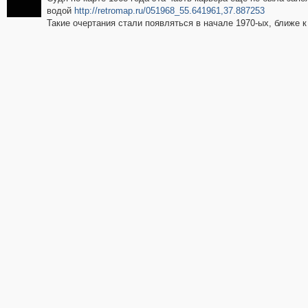
водой
http://retromap.ru/051968_55.641961,37.887253
Такие очертания стали появляться в начале 1970-ых, ближе к 