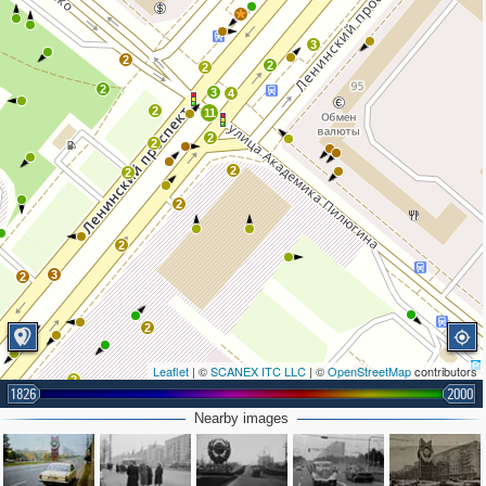
3
2
2
2
2
3
4
2
11
2
2
2
2
2
2
3
2
2
Leaflet
| ©
SCANEX ITC LLC
| ©
OpenStreetMap
contributors
2
1826
2000
Nearby images