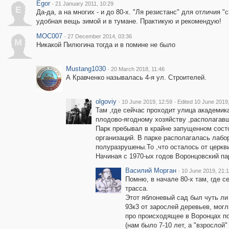
Egor
·
21 January 2011, 10:29
E
Да-да, а на многих - и до 80-х. "Ля резистанс" для отличия 
удобная вещь зимой и в тумане. Практикую и рекомендую!
MOC007
·
27 December 2014, 03:36
M
Никакой Пилюгина тогда и в помине не было
Mustang1030
·
20 March 2018, 11:46
А Кравченко называлась 4-я ул. Строителей.
olgoviy
·
·
10 June 2019, 12:59
Edited 10 June 2019
Там ,где сейчас проходит улица академи
плодово-ягодному хозяйству ,располагав
Парк пребывал в крайне запущенном сост
организаций. В парке располагалась лабо
полуразрушены.То ,что осталось от церкв
Начиная с 1970-ых годов Воронцовский па
Василий Морган
·
10 June 2019, 21:
Помню, в начале 80-х там, где 
трасса.
Этот яблоневый сад был чуть ли
93к3 от зарослей деревьев, мог
про происходящее в Воронцах п
(нам было 7-10 лет, а "взрослой" 