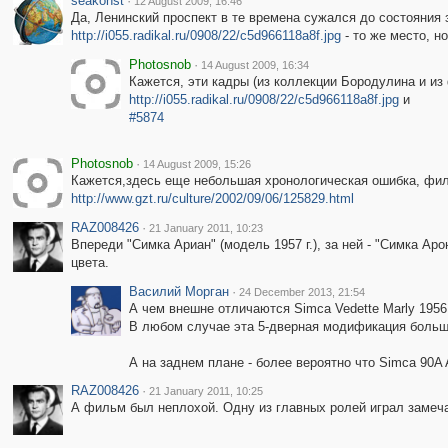
seakonst
·
12 August 2009, 16:46
Да, Ленинский проспект в те времена сужался до состояния 
http://i055.radikal.ru/0908/22/c5d966118a8f.jpg
- то же место, но
Photosnob
·
14 August 2009, 16:34
Кажется, эти кадры (из коллекции Бородулина и из
http://i055.radikal.ru/0908/22/c5d966118a8f.jpg
и
#5874
Photosnob
·
14 August 2009, 15:26
Кажется,здесь еще небольшая хронологическая ошибка, филь
http://www.gzt.ru/culture/2002/09/06/125829.html
RAZ008426
·
21 January 2011, 10:23
Впереди "Симка Ариан" (модель 1957 г.), за ней - "Симка Ар
цвета.
Василий Морган
·
24 December 2013, 21:54
А чем внешне отличаются Simca Vedette Marly 1956 
В любом случае эта 5-дверная модификация больше
А на заднем плане - более вероятно что Simca 90A
RAZ008426
·
21 January 2011, 10:25
А фильм был неплохой. Одну из главных ролей играл заме