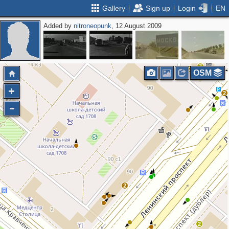
Gallery
Sign up
Login
EN
Added by
nitroneopunk
, 12 August 2009
7
2
OSM
2
2
2
2