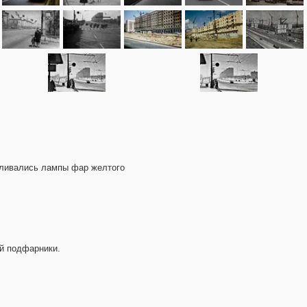
авливались лампы фар желтого
ей подфарники.