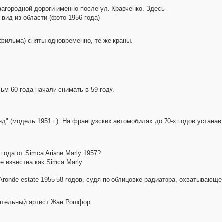
загородной дороги именно после ул. Кравченко. Здесь -
 вид из области (фото 1956 года)
 фильма) сняты одновременно, те же краны.
м 60 года начали снимать в 59 году.
онд" (модель 1951 г.). На французских автомобилях до 70-х годов устан
года от Simca Ariane Marly 1957?
 известна как Simca Marly.
 Aronde estate 1955-58 годов, судя по облицовке радиатора, охватывающ
чательный артист Жан Рошфор.