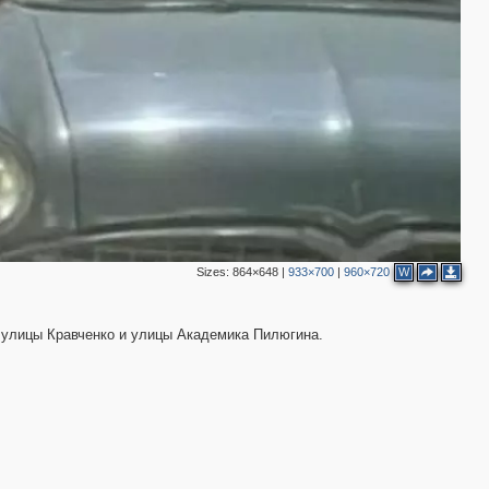
Sizes:
864×648
|
933×700
|
960×720
W
, улицы Кравченко и улицы Академика Пилюгина.