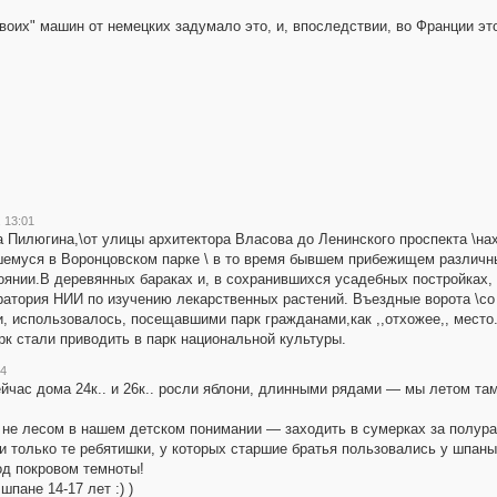
"своих" машин от немецких задумало это, и, впоследствии, во Франции эт
, 13:01
ка Пилюгина,\от улицы архитектора Власова до Ленинского проспекта \
шемуся в Воронцовском парке \ в то время бывшем прибежищем различны
оянии.В деревянных бараках и, в сохранившихся усадебных постройках,
ратория НИИ по изучению лекарственных растений. Въездные ворота \со
и, использовалось, посещавшими парк гражданами,как ,,отхожее,, место
рк стали приводить в парк национальной культуры.
14
сейчас дома 24к.. и 26к.. росли яблони, длинными рядами — мы летом т
 не лесом в нашем детском понимании — заходить в сумерках за полур
ли только те ребятишки, у которых старшие братья пользовались у шпаны
од покровом темноты!
шпане 14-17 лет :) )