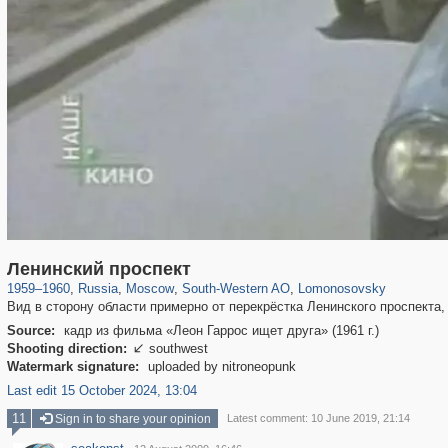
319,716
1,405,779
8,286
12,410
29,243
76
697
4
Ленинский проспект
1959
–
1960
,
Russia
,
Moscow
,
South-Western AO
,
Lomonosovsky
Вид в сторону области примерно от перекрёстка Ленинского проспекта
Source:
кадр из фильма «Леон Гаррос ищет друга» (1961 г.)
Shooting direction:
southwest

Watermark signature:
uploaded by nitroneopunk
Last edit 15 October 2024, 13:04
11
Sign in to share your opinion
Latest comment: 10 June 2019, 21:14