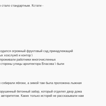
о стало стандартным. Кстати -
находился огромный фруктовый сад,принадлежащий
х хозслужб и контор.\
 проживали работники многочисленных
 стороны улицы архитектора Власова \ были
.
ам собирали яблоки, а зимой там была проложена лыжная
азрушенный бетонный забор, который отделял двор дома
 авторитетом. Каких только историй не рассказывали нам