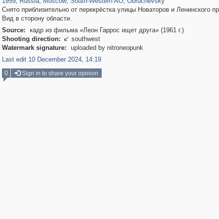
1959
,
Russia
,
Moscow
,
South-Western AO
,
Obruchevsky
Снято приблизительно от перекрёстка улицы Новаторов и Ленинского пр
Вид в сторону области.
Source:
кадр из фильма «Леон Гаррос ищет друга» (1961 г.)
Shooting direction:
southwest

Watermark signature:
uploaded by nitroneopunk
Last edit 10 December 2024, 14:19
0
Sign in to share your opinion