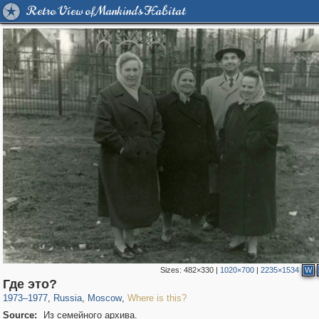
Retro View of Mankind's Habitat
Sizes:
482×330
|
1020×700
|
2235×1534
W
319,864
1,406,684
8,286
29,243
Где это?
1973
–
1977
,
Russia
,
Moscow
,
Where is this?
Source:
Из семейного архива.