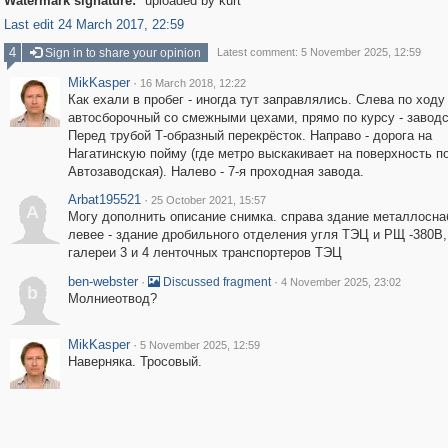
Watermark signature:
uploaded by kurt
Last edit 24 March 2017, 22:59
4
Sign in to share your opinion
Latest comment: 5 November 2025, 12:59
MikKasper
·
16 March 2018, 12:22
Как ехали в пробег - иногда тут заправлялись. Слева по ходу 
автосборочный со смежными цехами, прямо по курсу - завод
Перед трубой Т-образный перекрёсток. Направо - дорога на
Нагатинскую пойму (где метро выскакивает на поверхность п
Автозаводская). Налево - 7-я проходная завода.
Arbat195521
·
25 October 2021, 15:57
A
Могу дополнить описание снимка. справа здание металлосна
левее - здание дробильного отделения угля ТЭЦ и РЩ -380В,
галереи 3 и 4 ленточных транспортеров ТЭЦ
ben-webster
·
·
Discussed fragment
4 November 2025, 23:02
b
Молниеотвод?
MikKasper
·
5 November 2025, 12:59
Наверняка. Тросовый.