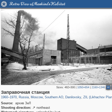
Retro View of Mankind's Habitat
Sizes:
482×300
|
1050×654
|
2160×1346
W
319,716
1,405,779
8,286
21,636
29,243
390
5,921
116
1,850
8
Заправочная станция
1960
–
1970
,
Russia
,
Moscow
,
Southern AO
,
Danilovsky
,
ZIL (Likhachov Plant
Source:
архив ЗиЛ
Shooting direction:
northeast
