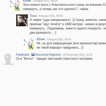
Юлия
·
8 August 2011, 09:29
Зато можно было с Комсомольского сразу на внешнее С
повернуть, а теперь как это сделать? - никак.
Toxa
·
8 August 2011, 09:35
А нефиг туда поворачивать! :)) Сразу, конечно, никак
проехав "круг почёта" в 1400 метров - можно в резу
повернуть...Подумаешь, вместо одного поворота - п
два разворота... :)
Юлия
·
8 August 2011, 09:40
Не, ну для извращенцев (или мазохистов) мож
не такой маршрут придумать...))
Faramast
·
·
Discussed fragment
25 November 2011, 10:12
F
21-е "Волги" - предел мечтаний советского человека.