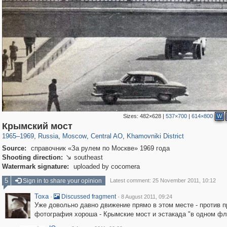
Sizes:
482×628
|
537×700
|
614×800
W
319,968
1,407,780
160,055
8,295
29,263
5,920
19,395
722
Крымский мост
1965
–
1969
,
Russia
,
Moscow
,
Central AO
,
Khamovniki District
Source:
справочник «За рулем по Москве» 1969 года
Shooting direction:
southeast

Watermark signature:
uploaded by cocomera
5
Sign in to share your opinion
Latest comment: 25 November 2011, 10:12
Toxa
·
·
Discussed fragment
8 August 2011, 09:24
Уже довольно давно движение прямо в этом месте - против пр
фотография хороша - Крымские мост и эстакада "в одном фл