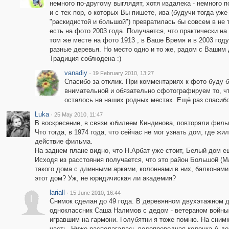
немного по-другому выглядят, хотя издалека - немного п
и с тех пор, о которых Вы пишете, ива (будучи тогда уже
"раскидистой и большой") превратилась бы совсем в не т
есть на фото 2003 года. Получается, что практически на
том же месте на фото 1913 , в Ваше Время и в 2003 год
разные деревья. Но место одно и то же, радом с Вашим
Традиция соблюдена :)
vanadiy
·
19 February 2010, 13:27
Спасибо за отклик. При комментариях к фото буду 
внимательной и обязательно сфотографируем то, ч
осталось на наших родных местах. Ещё раз спасибо
Luka
·
25 May 2010, 11:47
В воскресение, в связи юбилеем Киндинова, повторяли филь
Что тогда, в 1974 года, что сейчас не мог узнать дом, где 
действие фильма.
На заднем плане видно, что Н.Арбат уже стоит, Белый дом е
Исходя из расстояния получается, что это район Большой (Ма
такого дома с длинными арками, колоннами в них, балконами
этот дом? Уж, не юридичиская ли академия?
lariall
·
15 June 2010, 16:44
l
Снимок сделан до 49 года. В деревянном двухэтажном д
одноклассник Саша Налимов с дедом - ветераном войны,
игравшим на гармони. Голубятни я тоже помню. На сни
часть. Ниже располагалась водопроводная колонка.А до