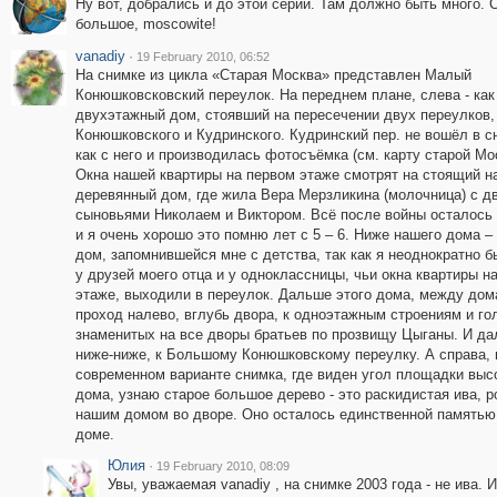
Ну вот, добрались и до этой серии. Там должно быть много. 
большое, moscowite!
vanadiy
·
19 February 2010, 06:52
На снимке из цикла «Старая Москва» представлен Малый
Конюшковсковский переулок. На переднем плане, слева - как
двухэтажный дом, стоявший на пересечении двух переулков,
Конюшковского и Кудринского. Кудринский пер. не вошёл в сн
как с него и производилась фотосъёмка (см. карту старой Мо
Окна нашей квартиры на первом этаже смотрят на стоящий н
деревянный дом, где жила Вера Мерзликина (молочница) с д
сыновьями Николаем и Виктором. Всё после войны осталось 
и я очень хорошо это помню лет с 5 – 6. Ниже нашего дома –
дом, запомнившейся мне с детства, так как я неоднократно 
у друзей моего отца и у одноклассницы, чьи окна квартиры н
этаже, выходили в переулок. Дальше этого дома, между дом
проход налево, вглубь двора, к одноэтажным строениям и го
знаменитых на все дворы братьев по прозвищу Цыганы. И да
ниже-ниже, к Большому Конюшковскому переулку. А справа, 
современном варианте снимка, где виден угол площадки выс
дома, узнаю старое большое дерево - это раскидистая ива, р
нашим домом во дворе. Оно осталось единственной памятью
доме.
Юлия
·
19 February 2010, 08:09
Увы, уважаемая vanadiy , на снимке 2003 года - не ива. 