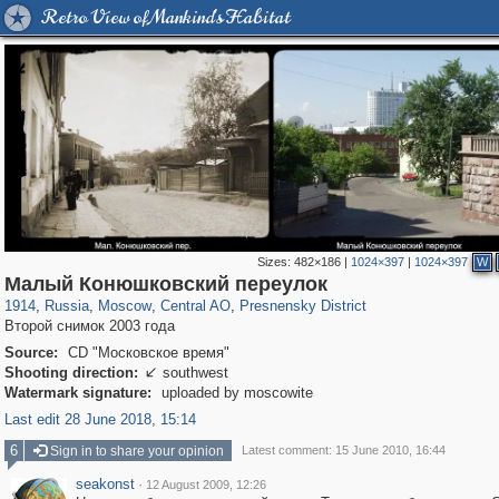
Retro View of Mankind's Habitat
Sizes:
482×186
|
1024×397
|
1024×397
W
319,882
1,407,378
160,021
8,286
29,248
5,916
13,345
396
Малый Конюшковский переулок
1914
,
Russia
,
Moscow
,
Central AO
,
Presnensky District
Второй снимок 2003 года
Source:
CD "Московское время"
Shooting direction:
southwest

Watermark signature:
uploaded by moscowite
Last edit 28 June 2018, 15:14
6
Sign in to share your opinion
Latest comment: 15 June 2010, 16:44
seakonst
·
12 August 2009, 12:26