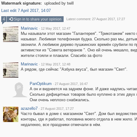
Watermark signature:
uploaded by twill
Last edit 7 April 2017, 14:07
4
Sign in to share your opinion
Latest comment: 27 August 2017, 17:27
Marinavic
·
12 May 2017, 12:47
Мы называли этот магазин "Галантерея". "Трикотажем" никто 
называл. Любимая телефонная будка. Сколько раз мы, деть
звонили. А любимое дерево пушкинских времён срубили по п
активистки из "Совета ветеранов ". Оно ей очень мешало, вид
жители стояли и плакали. Спасибо за фото
Marinavic
·
12 May 2017, 12:48
А рядом, где сейчас "Азбука вкуса", был магазин "Свет".
PanOptikum
·
27 August 2017, 16:47
P
А он и виднеется на заднем фоне. И даже надпись читае
Сколько дефицитных товаров было куплено в этих двух 
Они очень неплохо снабжались.
azazello7
·
27 August 2017, 17:27
Часто бывал в доме с магазином "Свет". Дом был ведомстве
конторы, где я работал, половина моего отдела в нем жило. 
недалекео, все праздники отмечали в нём.