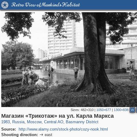
Retro View of Mankind's Habitat
Sizes:
482×310
|
1050×677
|
1300×838
W
319,973
1,407,905
160,060
8,295
29,263
5,920
13,215
520
Магазин «Трикотаж» на ул. Карла Маркса
1983
,
Russia
,
Moscow
,
Central AO
,
Basmanny District
Source:
http://www.alamy.com/stock-photo/cozy-nook.html
Shooting direction:
east
