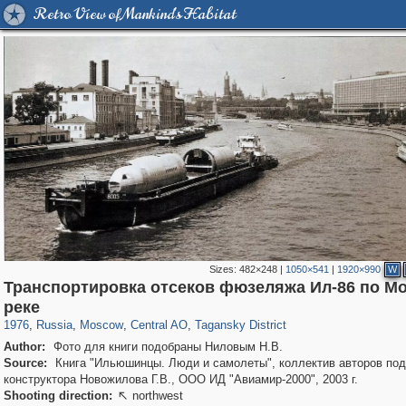
Retro View of Mankind's Habitat
Sizes:
482×248
|
1050×541
|
1920×990
W
Транспортировка отсеков фюзеляжа Ил-86 по Мо
319,780
1,406,281
159,978
8,286
29,243
5,916
10,738
402
реке
1976
,
Russia
,
Moscow
,
Central AO
,
Tagansky District
Author:
Фото для книги подобраны Ниловым Н.В.
Source:
Книга "Ильюшинцы. Люди и самолеты", коллектив авторов под 
конструктора Новожилова Г.В., ООО ИД "Авиамир-2000", 2003 г.
Shooting direction:
northwest
