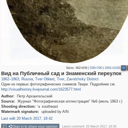
Sizes:
482×636
|
530×700
|
1591×2100
W
22,593
1,406,806
9,447
544
29,243
157
2,209
40
Вид на Публичный сад и Знаменский переулок
1862
–
1863
,
Russia
,
Tver Oblast
,
Tver
,
Zavolzhsky District
Один из первых фотографических снимков Твери. Подробнее см.
http://visualhistory.livejournal.com/1623577.html
Author:
Петр Архангельский
Source:
Журнал "Фотографическая иллюстрация" №6 (июль 1863 г.)
Shooting direction:
southeast

Watermark signature:
uploaded by AIN
Last edit 20 March 2017, 18:42
2
Sign in to share your opinion
Latest comment: 20 March 2017, 18:39