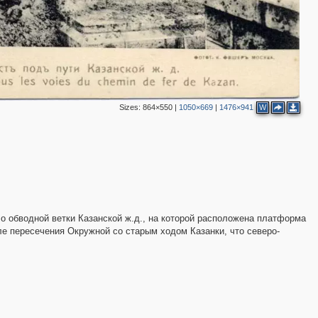
Sizes:
864×550
|
1050×669
|
1476×941
W
ло обводной ветки Казанской ж.д., на которой расположена платформа
ле пересечения Окружной со старым ходом Казанки, что северо-