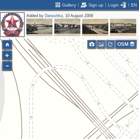
Gallery
Sign up
Login
EN
Added by
Danushka
, 10 August 2009
OSM