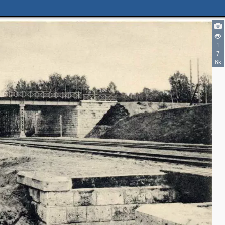
1
7
6k