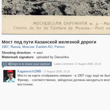
319,864
1,406,840
8,286
20,939
29,243
306
789
15
Мост под пути Казанской железной дороги
1907
,
Russia
,
Moscow
,
Eastern AO
,
Perovo
Shooting direction:
east

Watermark signature:
uploaded by Danushka
1
Sign in to share your opinion
Latest comment: 17 August 2009, 15:15
Kaganovich1988
·
17 August 2009, 15:15
Место на карте отображено неверно - в 1907 году ещё не бы
Фрезер, - соответственно, звёздочка должна находиться воз
восточнее.