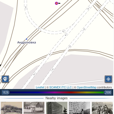
Leaflet
| ©
SCANEX ITC LLC
| ©
OpenStreetMap
contributors
1826
2000
Nearby images