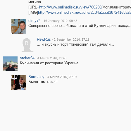
могила
[URL=
http://www.onlinedisk.ru/view/780230/
могилавикторлу
[IMG]
http://www.onlinedisk.ru/cache/2c34a1ccd387241e3a
dimy74
·
16 January 2012, 09:48
Совершенно верно... бывал я в этой Куллинарии. всехда
RewRus
·
2 September 2014, 17:11
R
... и вкусный торт "Киевский" там делали...
stoker54
·
4 March 2016, 11:40
Кулинария от ресторана Украина.
Barmaley
·
4 March 2016, 20:19
Была там такая!