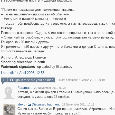
Из воспоминаний писателя Давида Маркиша:
"Потом он показывал дом, коллекции, машины.
– Ты на машине? – спросил как об обычном.
– Нет у меня никакой машины, – сказал я.
– Тогда я тебя подброшу до Кутузовского, а там ты возьмешь такси, – с
Виктор.
Поехали на «порше». Сидеть было тесно, непривычно, как в пилотской 
– Отличный автомобиль, – сказал Виктор, поглядывая на меня из-за рул
Гонорар за «20 писем к другу».
Я промолчал. «20 писем к другу» – это была книга дочери Сталина, нез
того оставшейся на Западе".
Author:
Александр Новиков
Shooting direction:
north

Watermark signature:
uploaded by IBarantsev
Last edit 14 April 2026, 12:58
11
Sign in to share your opinion
Latest comment: 4 March 2016, 20:19
Faramast
·
29 November 2011, 02:38
F
Кстати, о смерти дочери Сталина С.Алилуевой было сообщен
сегодня, а умерла она 22 ноября.
alexc
·
·
Discussed fragment
29 November 2011, 10:19
Серия как на Волге из Берегись автомобиля. Абрамович - На
Чукотки - также любит прикалываться:)))