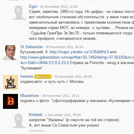
Egor
·
29 November 2011, 11:09
E
Серия, заметим, 1965-го года. Но цифры - из самых посл
вот любопытное стечение обстоятельств: у меня тоже ес
замечательный автомобиль с превеликим количеством 
номерами серии МОТ, но номера - с нулями.... Резина н
- Гудьйир ГранПри ЭсЭкс70 - только появившегося тогда 
ного профиля, считавшегося низким.
St.Sebastian
·
30 November 2011, 00:24
Кутузовский, 4:
http://maps.yandex.ru/-/CBdi5Hz3
или
http://www.gdeetotdom.ru/map/#lat=55.74924&lng=37.56193&m=
&z=16&l=r360&;F2:0,0,23,0
Справа за Porsche - вход в магази
"Кулинария".
forester
·
30 November 2011, 06:56
олдмосавто. и чуть-чуть г. Москвы
IBarantsev
·
30 November 2011, 15:21
подпись к фото: "сфотографирован у магазина «Кулинария» н
Khebeb
·
1 December 2011, 09:40
K
напротив "Украины" (в смусле на той же стороне)
А, вот выше Св.Севастьян уже указал
-------------