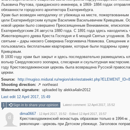
Львовича Реутова, гражданского инженера, в 1869- 1884 годах отправл
обязанности городского архитектора Екатеринбурга.
Храм был возведен неподалеку от убежища на месте, пожертвованным 
цели Екатеринбургским купцом Василием Васильевичем Кривцовым. О
новой церкви было совершено Преосвященным Вениамином, епископом
Екатеринбургским 24 августа 1880 года. С 1891 года здесь находились 
Животворящего древа Креста Господня и 6 мощей Святых угодников. В
святыни – дары некоего Севериана Георгиевича Новикова. Священник и
пользовались бесплатными квартирами, которые были подарены храму 
Кривцовым.
В 1930 году храм был закрыт и здесь последовательно размещались кл
вольер Свердловского зоопарка, слесарная и скульптурная мастерские.
году Крестовоздвиженская церковь была возвращена Русской правосл
церкви.
Source:
http://mugiso.midural.ru/region/okn/estateekt.php?ELEMENT_ID=
Shooting direction:
northeast

Watermark signature:
uploaded by alekka4alin2012
Last edit 12 April 2017, 15:49
1
Sign in to share your opinion
Latest comment: 12 April 2017, 15:52
dima0667
·
·
12 April 2017, 15:52
Edited 12 April 2017, 15:57
d
Крестовоздвиженский монастырь образован только в 1994-м.
революции - церковь при Детском убежище. Заголовок попра