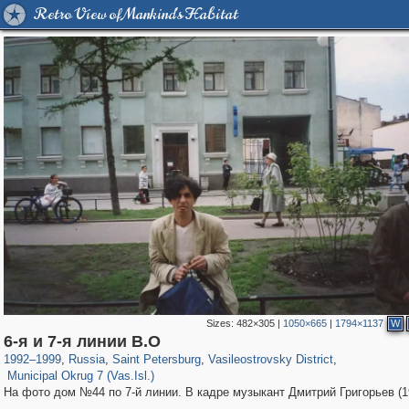
Retro View of Mankind's Habitat
Sizes:
482×305
|
1050×665
|
1794×1137
W
197,173
1,406,840
5,709
29,243
14,253
482
6-я и 7-я линии В.О
9,184
456
1992
–
1999
,
Russia
,
Saint Petersburg
,
Vasileostrovsky District
,
Municipal Okrug 7 (Vas.Isl.)
На фото дом №44 по 7-й линии. В кадре музыкант Дмитрий Григорьев (1