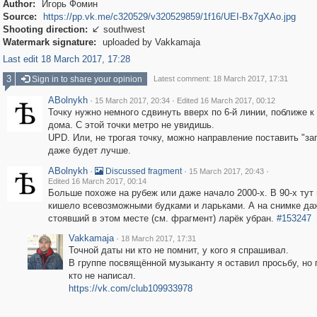
Author:
Игорь Фомин
Source:
https://pp.vk.me/c320529/v320529859/1f16/UEI-Bx7gXAo.jpg
Shooting direction:
southwest

Watermark signature:
uploaded by Vakkamaja
Last edit 18 March 2017, 17:28
3
Sign in to share your opinion
Latest comment: 18 March 2017, 17:31
ABolnykh
·
·
15 March 2017, 20:34
Edited 16 March 2017, 00:12
Точку нужно немного сдвинуть вверх по 6-й линии, поближе к
дома. С этой точки метро не увидишь.
UPD. Или, не трогая точку, можно направление поставить "зап
даже будет лучше.
ABolnykh
·
·
·
Discussed fragment
15 March 2017, 20:43
Edited 16 March 2017, 00:14
Больше похоже на рубеж или даже начало 2000-х. В 90-х тут
кишело всевозможными будками и ларьками. А на снимке да
стоявший в этом месте (см. фрагмент) ларёк убран.
#153247
Vakkamaja
·
18 March 2017, 17:31
Точной даты ни кто не помнит, у кого я спрашивал.
В группе посвящённой музыканту я оставил просьбу, но 
кто не написал.
https://vk.com/club109933978