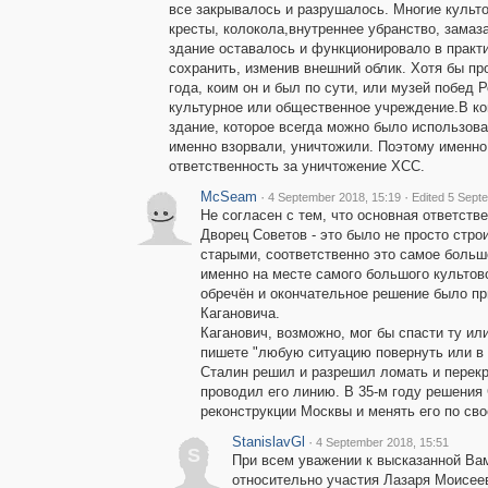
все закрывалось и разрушалось. Многие культ
кресты, колокола,внутреннее убранство, замаз
здание оставалось и функционировало в практ
сохранить, изменив внешний облик. Хотя бы пр
года, коим он и был по сути, или музей побед 
культурное или общественное учреждение.В ко
здание, которое всегда можно было использова
именно взорвали, уничтожили. Поэтому именно
ответственность за уничтожение ХСС.
McSeam
·
·
4 September 2018, 15:19
Edited 5 Sept
Не согласен с тем, что основная ответств
Дворец Советов - это было не просто стро
старыми, соответственно это самое больш
именно на месте самого большого культов
обречён и окончательное решение было пр
Кагановича.
Каганович, возможно, мог бы спасти ту или
пишете "любую ситуацию повернуть или в о
Сталин решил и разрешил ломать и перекра
проводил его линию. В 35-м году решени
реконструкции Москвы и менять его по сво
StanislavGl
·
4 September 2018, 15:51
S
При всем уважении к высказанной Ва
относительно участия Лазаря Моисее