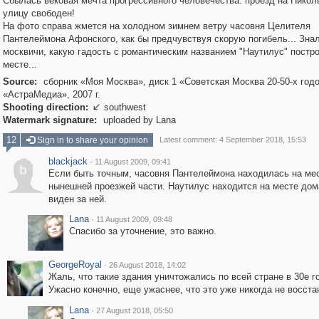
Сбылась вековая мечта прогрессивного человечества: проезд на Нико
улицу свободен!
На фото справа жмется на холодном зимнем ветру часовня Целителя
Пантелеймона Афонского, как бы предчувствуя скорую погибель... Зна
москвичи, какую гадость с романтическим названием "Наутилус" постро
месте...
Source:
сборник «Моя Москва», диск 1 «Советская Москва 20-50-х годо
«АстраМедиа», 2007 г.
Shooting direction:
southwest

Watermark signature:
uploaded by Lana
12
Sign in to share your opinion
Latest comment: 4 September 2018, 15:53
blackjack
·
11 August 2009, 09:41
b
Если быть точным, часовня Пантелеймона находилась на ме
нынешней проезжей части. Наутилус находится на месте дом
виден за ней.
Lana
·
11 August 2009, 09:48
Cпасибо за уточнение, это важно.
GeorgeRoyal
·
26 August 2018, 14:02
Жаль, что такие здания уничтожались по всей стране в 30е г
Ужасно конечно, еще ужаснее, что это уже никогда не восста
Lana
·
27 August 2018, 05:50