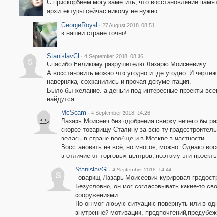
С прискорбием могу заметить, что восстановление памя
архитектуры сейчас никому не нужно...
GeorgeRoyal
·
27 August 2018, 08:51
в нашей стране точно!
StanislavGl
·
4 September 2018, 08:36
S
Спасибо Великому разрушителю Лазарю Моисеевичу...
А восстановить можно что угодно и где угодно..И чертеж
наверняка, сохранились и прочая документация.
Было бы желание, а деньги под интересные проекты все
найдутся.
McSeam
·
4 September 2018, 14:26
Лазарь Моисеич без одобрения сверху ничего бы раз
скорее товарищу Сталину за всю ту градостроитель
велась в стране вообще и в Москве в частности.
Восстановить не всё, но многое, можно. Однако во
в отличие от торговых центров, поэтому эти проект
StanislavGl
·
4 September 2018, 14:44
S
Товарищ Лазарь Моисеевич курировал градостр
Безусловно, он мог согласовывать какие-то св
сооружениями.
Но он мог любую ситуацию повернуть или в одн
внутренней мотивации, предпочтений,предубежд