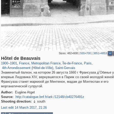
Sizes:
482×608
|
555×700
|
3851×4853
W
55,250
55,112
1,319
1,319
32,632
1,015
26,836
823
Hôtel de Beauvais
2,745
112
733
5
1900
–
1901
,
France
,
Metropolitan France
,
Île-de-France
,
Paris
,
4th Arrondissement (Hôtel-de-Ville)
,
Saint-Gervais
Знаменитый балкон, на котором 26 августа 1660 г Франсуаза д’Обинье 
впервые Людовика XIV, вернувшегося в Париж со своей молодой женой
Франсуаза станет маркизой де Ментенон, мадам де Монтеспан и его
морганатической супругой.
Author:
Eugène Atget
Source:
http://catalogue.bnf.fr/ark:/12148/cb40276491z
Shooting direction:
south

Last edit 14 March 2017, 21:26