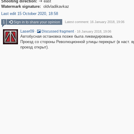
Shooting direction:
east

Watermark signature:
oldvladikavkaz
Last edit 15 October 2020, 18:58
1
Sign in to share your opinion
Latest comment: 16 January 2018, 19:06
Laser09
·
·
Discussed fragment
16 January 2018, 19:06
Автобусная остановка позже была ликвидирована.
Проезд со стороны Революционной улицы перекрыт (в наст. 
проезд открыт).