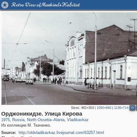
Retro View of Mankind's Habitat
Sizes:
482×303
|
1050×660
|
1136×714
W
1,407,361
2,611
29,248
22
2,206
22
Орджоникидзе. Улица Кирова
1975
,
Russia
,
North Ossetia–Alania
,
Vladikavkaz
Из коллекции М. Ткаченко.
Source:
http://oldvladikavkaz.livejournal.com/63257.html