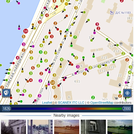
6
2
4
3
2
3
4
3
2
3
2
10
5
3
2
7
3
4
2
3
3
3
2
4
2
2
4
2
2
2
3
3
3
3
5
4
3
2
2
3
4
2
10
2
6
3
6
3
3
2
2
2
2
Leaflet
| ©
SCANEX ITC LLC
| ©
OpenStreetMap
contributors
2
5
1826
2000
7
2
3
3
4
4
3
3
Nearby images
3
4
4
6
6
3
2