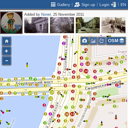
Gallery
Sign up
Login
EN
Added by
Nonet
, 25 November 2011
4
2
2
3
OSM
3
2
3
5
2
3
7
6
5
12
3
2
2
9
4
8
2
14
4
4
2
2
2
5
4
2
2
9
2
3
8
5
2
5
6
3
3
9
2
2
3
5
3
2
8
3
9
2
3
4
10
2
6
4
3
2
6
7
10
6
9
3
5
2
3
11
2
3
3
6
2
4
2
6
5
5
3
2
2
13
16
2
5
3
3
3
5