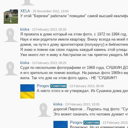
XELA
·
25 November 2011, 13:04
У этой "Березки" работали "ломщики" самой высшей квалифи
kiska
·
13 February 2013, 09:20
k
Я прожила в доме который на этом фото, с 1972 по 1994 го
Наук и мои родители имели квартиру. Внизу всегда на моей 
домов, на пути к дому архитекторов (полукругу) и библиотеке
Я знаю и помню как свою ладонь каждый камень этой улицы 
Уже много лет я живу в Австралии но так приятно увидеть 
kiska
·
13 February 2013, 09:25
k
Судя по нескольким фотографиям от 1969 года, СУШКИН ДОМ
я его зрительно не помню вообще. На разных фото 1969го ви
жила. Так что дом на этом фото здесь - НЕ "СУШКИН"!
Pirogov
·
13 February 2013, 09:49
А никто этого и не утверждал. Из Сушкина дома де
kiska
·
13 February 2013, 10:05
k
дорогой Пирогов... Подпись под фото: "Су
Это может означать что человек думает
Pirogov
·
13 February 2013,
Возможно. Но из комментариев, к