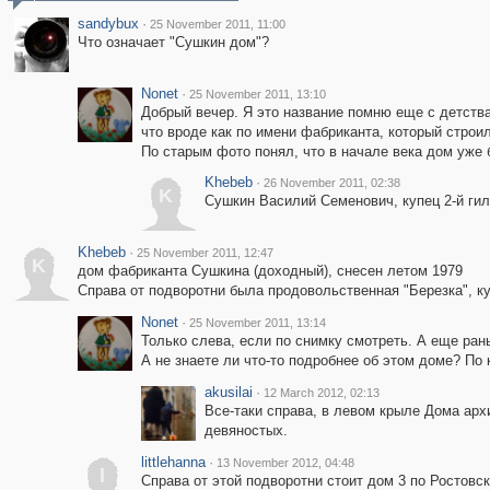
sandybux
·
25 November 2011, 11:00
Что означает "Сушкин дом"?
Nonet
·
25 November 2011, 13:10
Добрый вечер. Я это название помню еще с детства
что вроде как по имени фабриканта, который строил
По старым фото понял, что в начале века дом уже б
Khebeb
·
26 November 2011, 02:38
K
Сушкин Василий Семенович, купец 2-й гиль
Khebeb
·
25 November 2011, 12:47
K
дом фабриканта Сушкина (доходный), снесен летом 1979
Справа от подворотни была продовольственная "Березка", к
Nonet
·
25 November 2011, 13:14
Только слева, если по снимку смотреть. А еще рань
А не знаете ли что-то подробнее об этом доме? По 
akusilai
·
12 March 2012, 02:13
Все-таки справа, в левом крыле Дома арх
девяностых.
littlehanna
·
13 November 2012, 04:48
l
Справа от этой подворотни стоит дом 3 по Ростовс