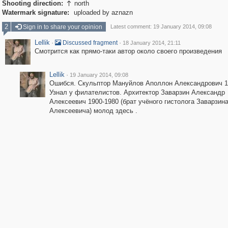
Shooting direction:
north

Watermark signature:
uploaded by aznazn
2
Sign in to share your opinion
Latest comment: 19 January 2014, 09:08
Lellik
·
·
Discussed fragment
18 January 2014, 21:11
Смотрится как прямо-таки автор около своего произведения
Lellik
·
19 January 2014, 09:08
Ошибся. Скульптор Мануйлов Аполлон Александрович 1
Узнал у филателистов. Архитектор Заварзин Александр
Алексеевич 1900-1980 (брат учёного гистолога Заварзин
Алексеевича) молод здесь .