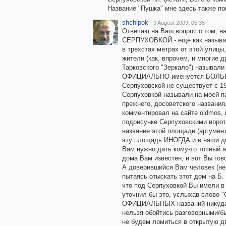
Название "Пушка" мне здесь также поп
shchipok
·
9 August 2009, 05:35
Отвечаю на Ваш вопрос о том, н
СЕРПУХОВКОЙ - ещё как называю
в трехстах метрах от этой улицы
жители (как, впрочем, и многие 
Тарковского "Зеркало") называли 
ОФИЦИАЛЬНО именуется БОЛЬШ
Серпуховской не существует с 19
Серпуховкой называли на моей п
прежнего, досоветского названия,
комментировал на сайте oldmos,
подрисунке Серпуховскими воро
название этой площади (аргумент
эту площадь ИНОГДА и в наши дни
Вам нужно дать кому-то точный 
дома Вам известен, и вот Вы гов
А доверившийся Вам человек (не
пытаясь отыскать этот дом на Б.
что под Серпуховкой Вы имели в 
уточнил бы это, услыхав слово 
ОФИЦИАЛЬНЫХ названий никуда 
нельзя обойтись разговорными/б
не будем ломиться в открытую дв