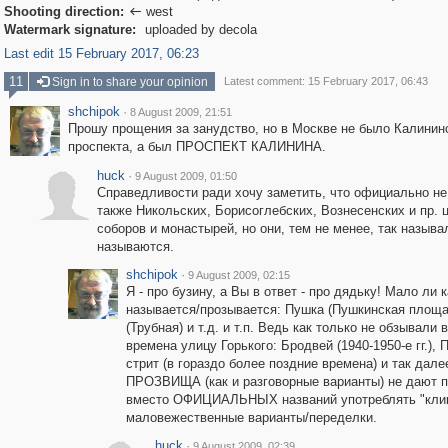
Shooting direction:
west

Watermark signature:
uploaded by decola
Last edit 15 February 2017, 06:23
11
Sign in to share your opinion
Latest comment: 15 February 2017, 06:43
shchipok
·
8 August 2009, 21:51
Прошу прощения за занудство, но в Москве не было Калинин
проспекта, а был ПРОСПЕКТ КАЛИНИНА.
huck
·
9 August 2009, 01:50
Справедливости ради хочу заметить, что официально н
также Никольских, Борисоглебских, Вознесенских и пр. 
соборов и монастырей, но они, тем не менее, так называ
называются.
shchipok
·
9 August 2009, 02:15
Я - про бузину, а Вы в ответ - про дядьку! Мало ли к
называется/прозывается: Пушка (Пушкинская площа
(Трубная) и т.д. и т.п. Ведь как только не обзывали
времена улицу Горького: Бродвей (1940-1950-е гг.), 
стрит (в гораздо более поздние времена) и так дале
ПРОЗВИЩА (как и разговорные варианты) не дают 
вместо ОФИЦИАЛЬНЫХ названий употреблять "клик
маловежественные варианты/переделки.
huck
·
9 August 2009, 02:39