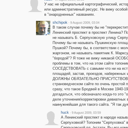
У нас не официальный картографический, исто
или административный ресурс. Не вижу особо
в "онародненных" названиях.
shchipok
·
9 August 2009, 03:04
В таком случае почему бы не "перекрестит
Ленинский проспект в проспект Ленина? П
не называть Б. Серпуховскую улицу Серп
Почему бы не называть Пушкинскую площ
Пушкой? Почему бы, в соответствии с мо
жаргоном, не называть памятник К. Маркс
"бородой"? Я тоже не вижу никакой ОСОБ
проблемы в том, что на этом сайте топони
СОСЕДСТВОВАТЬ с самыми что ни на ес
площадей, застав, проездов, набережных 
ДОЛЖНЫ ОБЯЗАТЕЛЬНО ПРИСУТСТВОВАТ
страноведческом сайте по очень простой п
сразу, что такое Бродвей в Москве 1940-19
догадаться, что обозначало когда-то это "
деле уточнения/корректировки девиатных 
наинужнейшая для такого сайта. "Я так ду
huck
·
9 August 2009, 03:59
А Ленинский проспект в народе назы
Серпуховкой? Топоним "Серпуховка" в
Серпуховской пл. (кстати, Вы его ком