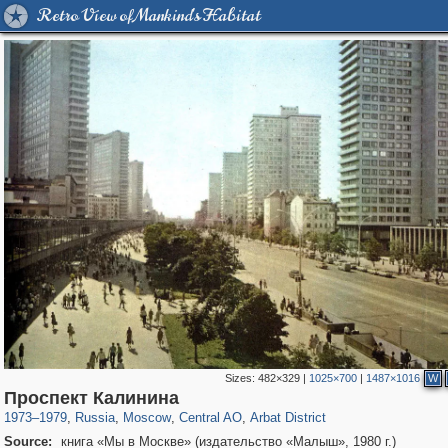
Retro View of Mankind's Habitat
Sizes:
482×329
|
1025×700
|
1487×1016
W
319,861
1,406,871
160,009
8,286
29,248
5,916
13,485
356
Проспект Калинина
1973
–
1979
,
Russia
,
Moscow
,
Central AO
,
Arbat District
Source:
книга «Мы в Москве» (издательство «Малыш», 1980 г.)