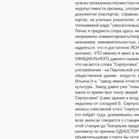
нужности/ненужности/уместности
недопустимости прозвищ, употре
документах (паспортах, справках,
картах, на уличных указателях,
топонимикой ради "смеха/хохмы/
Лично я предмета спора здесь не
непременно комментировать/попр
незнанием, невнимательностью, 
надеяться, что я достаточн
изложил, ЧТО именно я имел в ви
ОФИЦИАЛЬНОГО давнего названия
что касается слова "Серпуховка
употребления - на Павловской ул
общественное здание - когда-то,
Ильича (т.н. "завод имени отчест
культуры. Завод давно уже "лежи
какое-то время был театр зверей
Серпуховке" (само здание и вход
недалеко от соседней Б. Серпухо
анонсы спектаклей этого "серпух
кто пойдёт туда, доверившись ин
всех анонсах говорится о станци
этой станции до Театриума прид
километр по причине ОДНОСТОР
объявляльщикам стоило бы чуто