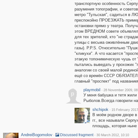
транспортную особенность Серпу
разумения топографии, и совето
метро "Тульская", садиться в Л
преспокойно ПРОЕЗЖАТЬ примерн
остановки прямо у театра. Получ
этом ВРЕДНОМ совете объявляль
для тех зрителей, кто "не страд
улицы с весьма оживлённым дви
газы). P.P.S. Относительно "Пушки
"кликухи". А что касается "прос
этакую топонимическую чушь от "
пытались выведать у прохожих "гд
аналогии со своей малой родино
ещё со времён СССР ОБЯЗАТЕЛЬН
главный "проспект" под название
playmobil
·
28 November 2009, 08
p
У меня бабушка и тетя жили
Рыболов.Всегда говорили на
shchipok
·
15 February 2017
В моём родном дворе в 
гг., все называли Серп
площадь, которая ныне 
AndreiBogomolov
·
·
Discussed fragment
30 March 2012, 10:10