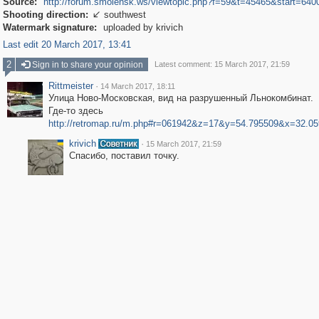
Source:
http://forum.smolensk.ws/viewtopic.php?f=59&t=45465&start=640
Shooting direction:
southwest

Watermark signature:
uploaded by krivich
Last edit 20 March 2017, 13:41
2
Sign in to share your opinion
Latest comment: 15 March 2017, 21:59
Rittmeister
·
14 March 2017, 18:11
Улица Ново-Московская, вид на разрушенный Льнокомбинат.
Где-то здесь
http://retromap.ru/m.php#r=061942&z=17&y=54.795509&x=32.0
krivich
·
15 March 2017, 21:59
Спасибо, поставил точку.