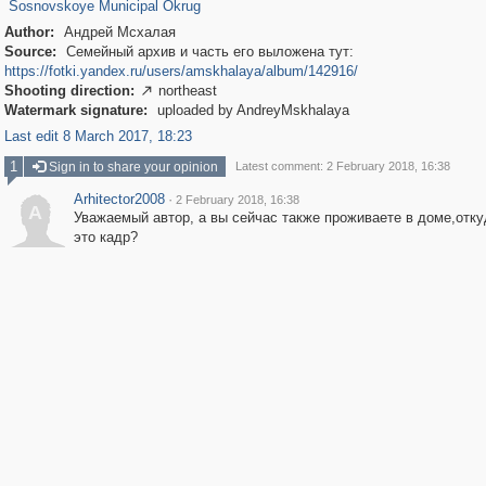
Sosnovskoye Municipal Okrug
Author:
Андрей Мсхалая
Source:
Семейный архив и часть его выложена тут:
https://fotki.yandex.ru/users/amskhalaya/album/142916/
Shooting direction:
northeast

Watermark signature:
uploaded by AndreyMskhalaya
Last edit 8 March 2017, 18:23
1
Sign in to share your opinion
Latest comment: 2 February 2018, 16:38
Arhitector2008
·
2 February 2018, 16:38
A
Уважаемый автор, а вы сейчас также проживаете в доме,отк
это кадр?