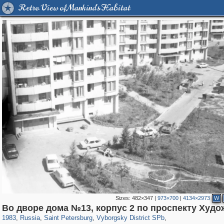
Retro View of Mankind's Habitat
Sizes:
482×347
|
973×700
|
4134×2973
W
197,148
1,406,450
5,709
29,243
10,252
208
Во дворе дома №13, корпус 2 по проспекту Худ
585
2
1983
,
Russia
,
Saint Petersburg
,
Vyborgsky District SPb
,