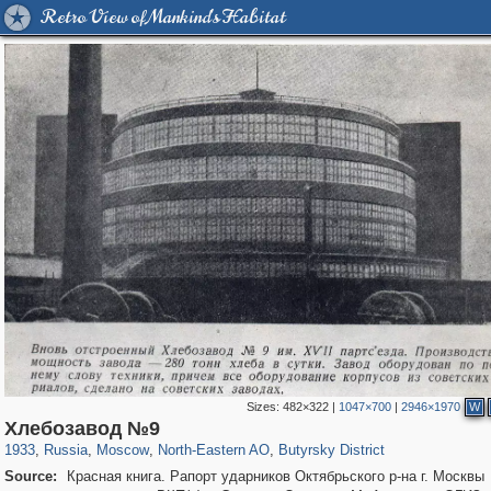
Retro View of Mankind's Habitat
Sizes:
482×322
|
1047×700
|
2946×1970
W
319,780
1,406,255
8,286
24,488
29,243
250
779
8
Хлебозавод №9
1933
,
Russia
,
Moscow
,
North-Eastern AO
,
Butyrsky District
Source:
Красная книга. Рапорт ударников Октябрьского р-на г. Москвы