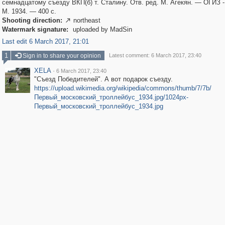
семнадцатому съезду ВКП(б) т. Сталину. Отв. ред. М. Агекян. — ОГИЗ
М. 1934. — 400 с.
Shooting direction:
northeast

Watermark signature:
uploaded by MadSin
Last edit 6 March 2017, 21:01
1
Sign in to share your opinion
Latest comment: 6 March 2017, 23:40
XELA
·
6 March 2017, 23:40
"Съезд Победителей". А вот подарок съезду.
https://upload.wikimedia.org/wikipedia/commons/thumb/7/7b/
Первый_московский_троллейбус_1934.jpg/1024px-
Первый_московский_троллейбус_1934.jpg