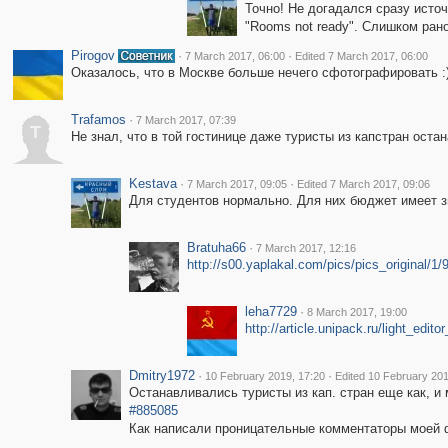
Точно! Не догадался сразу источн
"Rooms not ready". Слишком рано
Pirogov
·
·
7 March 2017, 06:00
Edited 7 March 2017, 06:00
Оказалось, что в Москве больше нечего сфотографировать :
Trafamos
·
7 March 2017, 07:39
T
Не знал, что в той гостинице даже туристы из капстран оста
Kestava
·
·
7 March 2017, 09:05
Edited 7 March 2017, 09:06
Для студентов нормально. Для них бюджет имеет з
Bratuha66
·
7 March 2017, 12:16
http://s00.yaplakal.com/pics/pics_original/1/
leha7729
·
8 March 2017, 19:00
http://article.unipack.ru/light_edi
Dmitry1972
·
·
10 February 2019, 17:20
Edited 10 February 201
Останавливались туристы из кап. стран еще как, и
#885085
Как написали проницательные комментаторы моей ф