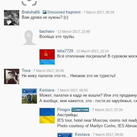
Bratuha66
·
·
Discussed fragment
7 March 2017, 05:18
Вам дрова не нужны? (с)
bachavv
·
12 March 2017, 21:48
b
Вообще это трубы.
leha7729
·
12 March 2017, 22:14
Всё отопление посрезали! В суровом мос
Toxa
·
7 March 2017, 05:45
Не вижу палаток что-то... Никакие это не туристы!
Kestava
·
7 March 2017, 06:50
Может, палатки в кадр не вошли? Или это продвин
А вообще, мне кажется, это - гости из зарубежья, с
Pirogov
·
7 March 2017, 07:29
Австрийцы.
IES tour, hotel near Moscow, rooms not read
Photo courtesy of Marilyn Cosho, IES Abroa
Kestava
·
7 March 2017, 09:05