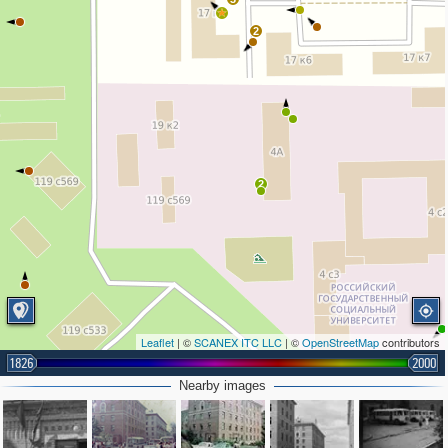
2
2
Leaflet
| ©
SCANEX ITC LLC
| ©
OpenStreetMap
contributors
1826
2000
Nearby images