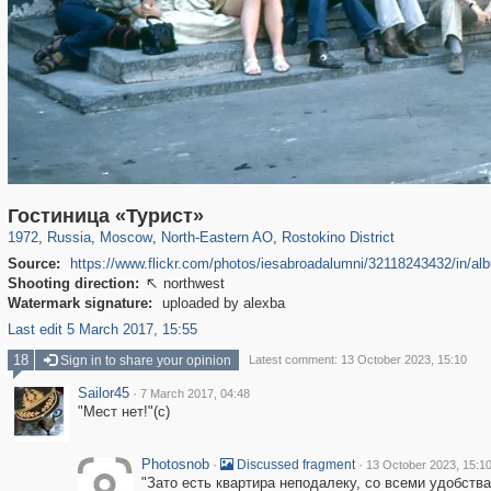
319,864
1,406,667
8,286
24,490
29,243
250
745
18
Гостиница «Турист»
1972
,
Russia
,
Moscow
,
North-Eastern AO
,
Rostokino District
Source:
https://www.flickr.com/photos/iesabroadalumni/32118243432/in/
Shooting direction:
northwest

Watermark signature:
uploaded by alexba
Last edit 5 March 2017, 15:55
18
Sign in to share your opinion
Latest comment: 13 October 2023, 15:10
Sailor45
·
7 March 2017, 04:48
"Мест нет!"(с)
Photosnob
·
·
Discussed fragment
13 October 2023, 15:1
"Зато есть квартира неподалеку, со всеми удобства