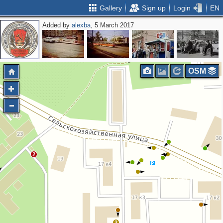
Gallery
Sign up
Login
EN
Added by
alexba
, 5 March 2017
OSM
2
3