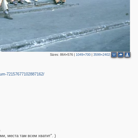
Sizes:
864×576
|
1049×700
|
3599×2402
W
album-72157677102887162/
0
ми, места там всем хватит". )