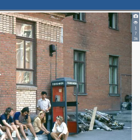
1
7
3k