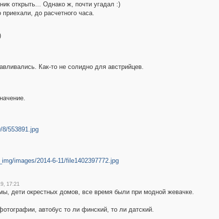
ик открыть... Однако ж, почти угадал :)
 приехали, до расчетного часа.
)
навливались. Как-то не солидно для австрийцев.
начение.
9/8/553891.jpg
tor_img/images/2014-6-11/file1402397772.jpg
9, 17:21
 мы, дети окрестных домов, все время были при модной жевачке.
отографии, автобус то ли финский, то ли датский.