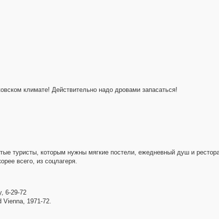
ковском климате! Действительно надо дровами запасаться!
утые туристы, которым нужны мягкие постели, ежедневный душ и рестор
корее всего, из соцлагеря.
y, 6-29-72
d Vienna, 1971-72.