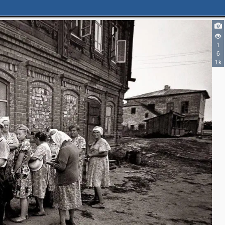
1
6
1k