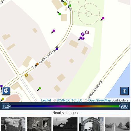
2
2
2
2
Leaflet
| ©
SCANEX ITC LLC
| ©
OpenStreetMap
contributors
1826
2000
2
Nearby images
4