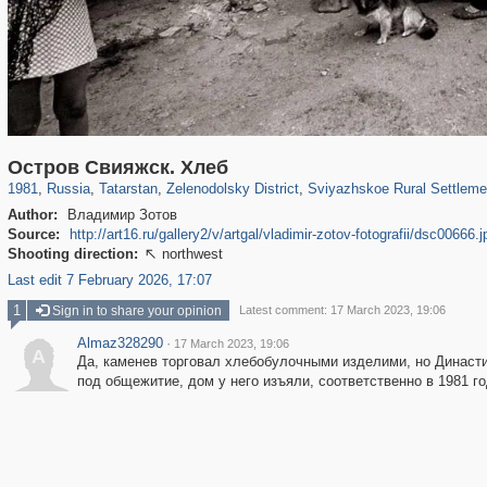
16,581
1,405,781
179
29,243
589
12
212
11
Остров Свияжск. Хлеб
1981
,
Russia
,
Tatarstan
,
Zelenodolsky District
,
Sviyazhskoe Rural Settleme
Author:
Владимир Зотов
Source:
http://art16.ru/gallery2/v/artgal/vladimir-zotov-fotografii/dsc00666.
Shooting direction:
northwest

Last edit 7 February 2026, 17:07
1
Sign in to share your opinion
Latest comment: 17 March 2023, 19:06
Almaz328290
·
17 March 2023, 19:06
A
Да, каменев торговал хлебобулочными изделими, но Династи
под общежитие, дом у него изъяли, соответственно в 1981 г