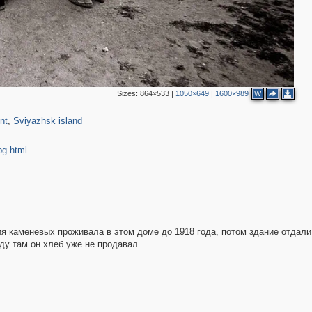
Sizes:
864×533
|
1050×649
|
1600×989
W
195
11
nt
,
Sviyazhsk island
jpg.html
я каменевых проживала в этом доме до 1918 года, потом здание отдали
оду там он хлеб уже не продавал
5
5
6