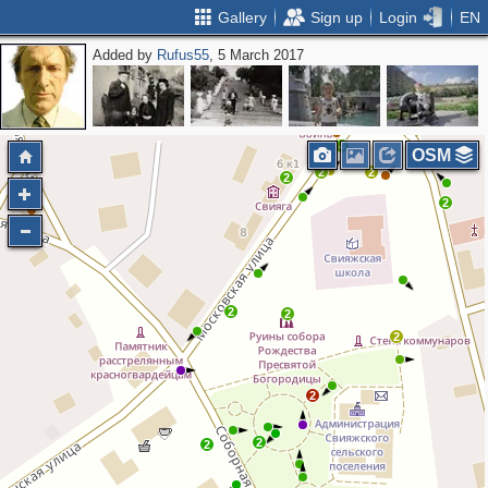
Gallery
Sign up
Login
EN
Added by
Rufus55
, 5 March 2017
2
4
OSM
2
2
2
2
2
2
2
2
2
2