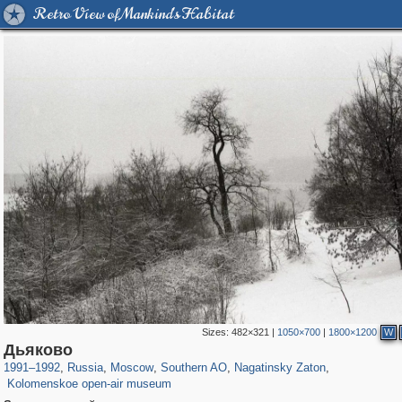
Retro View of Mankind's Habitat
Sizes:
482×321
|
1050×700
|
1800×1200
W
319,779
1,406,144
8,286
21,637
29,243
390
3,132
95
Дьяково
2,331
94
1991
–
1992
,
Russia
,
Moscow
,
Southern AO
,
Nagatinsky Zaton
,
Kolomenskoe open-air museum