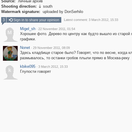
Source:
личный архив
Shooting direction:
south

Watermark signature:
uploaded by DonSerhilo
3
Sign in to share your opinion
Latest comment: 3 March 2012, 15:33
Migel_sh
·
22 November 2011, 01:54
M
Хорошее фото. Дерево по центру как будто вышло из старой 
графики.
Nonet
·
29 November 2011, 08:09
Здесь кладбище старое было? Говорят, что по весне, когда 
размывалось, то останки гробов плыли прямо в Москва-реку
kbike095
·
3 March 2012, 15:33
k
Глупости говорят