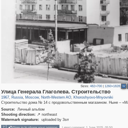
Sizes:
482×700
|
1260×1828
W
319,882
1,407,375
8,286
8,080
29,248
112
2,367
28
Улица Генерала Глаголева. Строительство
1967
,
Russia
,
Moscow
,
North-Western AO
,
Khoroshyovo-Mnyovniki
Строительство дома № 14 с продовольственным магазином. Ныне – «М
Source:
Личный альбом
Shooting direction:
northeast

Watermark signature:
uploaded by 3srr
7
Sign in to share your opinion
Latest comment: 1 June 2025, 05:50