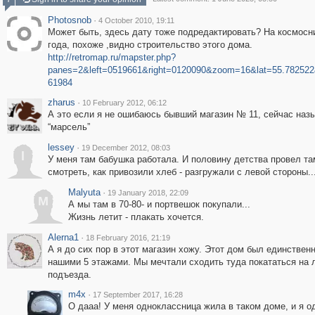
Photosnob
·
4 October 2010, 19:11
Может быть, здесь дату тоже подредактировать? На космосн
года, похоже ,видно строительство этого дома.
http://retromap.ru/mapster.php?
panes=2&left=0519661&right=0120090&zoom=16&lat=55.782522
61984
zharus
·
10 February 2012, 06:12
А это если я не ошибаюсь бывший магазин № 11, сейчас наз
“марсель”
lessey
·
19 December 2012, 08:03
l
У меня там бабушка работала. И половину детства провел там
смотреть, как привозили хлеб - разгружали с левой стороны..
Malyuta
·
19 January 2018, 22:09
M
А мы там в 70-80- и портвешок покупали...
Жизнь летит - плакать хочется.
Alerna1
·
18 February 2016, 21:19
А я до сих пор в этот магазин хожу. Этот дом был единстве
нашими 5 этажами. Мы мечтали сходить туда покататься на 
подъезда.
m4x
·
17 September 2017, 16:28
О дааа! У меня одноклассница жила в таком доме, и я 