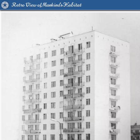
Retro View of Mankind's Habitat