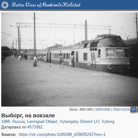
Retro View of Mankind's Habitat
Sizes:
482×306
|
1050×668
|
2560×1629
W
1,407,373
38,989
592
29,248
15,655
127
10,988
101
Выборг, на вокзале
1988
,
Russia
,
Leningrad Oblast
,
Vyborgsky District LO
,
Vyborg
Датировка по
#573362
.
Source:
https://vk.com/photo-1185098_429835242?rev=1