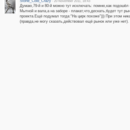
Stone_Cold_Crazy
·
20 November 2011, 18:43
Думаю,79-й и 80-й можно тут исключать: помню,как подошёл 
Мытной и вала,а на заборе - плакат,что,дескать,будет тут ры
проекта.Ещё подумал тогда:"На цирк похоже"))) При этом ник
(правда,не могу сказать,действовал ещё рынок или уже нет).