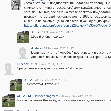
Думаю,что ваши предположения недалеки от правды.На
снимке (в отличии от соседнего) дом-корабль имеет впо
законченный вид,все окна на месте,плакатик приделали 
провисит потом ещё несколько лет).В 1980-м году дом-к
был ещё не закончен (в такой степени,как здесь,по крайн
http://fotki.yandex.ru/users/denis2298/view/453070/?page=0
XELA
·
21 November 2011, 09:16
1985-й очень подходит.
Anders
·
25 February 2025, 21:17
A
Если помните, то "корабль" достраивали и заселяли
лет пяти, не меньше. В части дома окна горели, а 
Liusinov
·
20 November 2011, 11:37
L
Средьмашевский дом построен в 1986 году.
XELA
·
20 November 2011, 12:35
"Энергоатом" который?
XELA
·
·
Discussed fragment
20 November 2011, 12:32
Гостиница рынка.Левее будет построена многоуровневая стоя