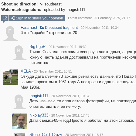
Shooting direction:
southeast

Watermark signature:
uploaded by magistr111
12
Sign in to share your opinion
Latest comment: 25 February 2025, 21:17
Faramast
·
·
Discussed fragment
20 November 2011, 10:34
F
Этот "корабль" строили лет 20.
BigTigeR
·
20 November 2011, 19:32
B
Точно. Сначала построили северную часть дома, а цент
южную часть здания достраивали на протяжении нескол
пятилеток.
XELA
·
20 November 2011, 10:51
Откуда дата съемки?В архиве рынка есть данные,что Нодар 
занялся проектом в 1981 году.А построен и сдан в эксплуата
Мая 1986г.
magistr111
·
20 November 2011, 10:54
m
Дату называю со слов автора фотографии, ни подтверди
опротестовать я её не могу.
nikolay333
·
20 November 2011, 17:43
Дата съёмки-85-й год.Просто я работал на этой стройке.
Stone_Cold_Crazy
·
20 November 2011, 18:17