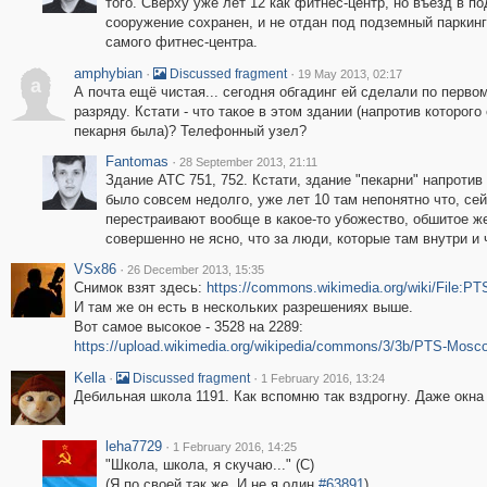
того. Сверху уже лет 12 как фитнес-центр, но въезд в п
сооружение сохранен, и не отдан под подземный паркинг
самого фитнес-центра.
amphybian
·
·
Discussed fragment
19 May 2013, 02:17
a
А почта ещё чистая... сегодня обгадинг ей сделали по перво
разряду. Кстати - что такое в этом здании (напротив которого
пекарня была)? Телефонный узел?
Fantomas
·
28 September 2013, 21:11
Здание АТС 751, 752. Кстати, здание "пекарни" напротив
было совсем недолго, уже лет 10 там непонятно что, сей
перестраивают вообще в какое-то убожество, обшитое ж
совершенно не ясно, что за люди, которые там внутри и 
VSx86
·
26 December 2013, 15:35
Снимок взят здесь:
https://commons.wikimedia.org/wiki/File:P
И там же он есть в нескольких разрешениях выше.
Вот самое высокое - 3528 на 2289:
https://upload.wikimedia.org/wikipedia/commons/3/3b/PTS-Mosc
Kella
·
·
Discussed fragment
1 February 2016, 13:24
Дебильная школа 1191. Как вспомню так вздрогну. Даже окна
leha7729
·
1 February 2016, 14:25
"Школа, школа, я скучаю..." (С)
(Я по своей так же. И не я один
#63891
)