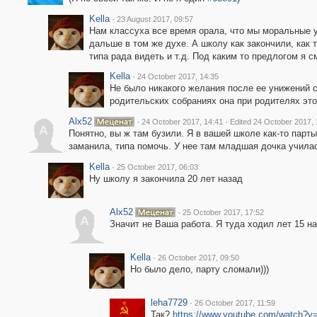
Kella
·
23 August 2017, 09:57
Нам классуха все время орала, что мы моральные у
дальше в том же духе. А школу как закончили, как т
типа рада видеть и т.д. Под каким то предлогом я с
Kella
·
24 October 2017, 14:35
Не было никакого желания после ее унижений с
родительских собраниях она при родителях это
Alx52
·
·
24 October 2017, 14:41
Edited 24 October 2017, 
A
Понятно, вы ж там бузили. Я в вашей школе как-то парт
заманила, типа помочь. У нее там младшая дочка учила
Kella
·
25 October 2017, 06:03
Ну школу я закончила 20 лет назад
Alx52
·
25 October 2017, 17:52
A
Значит не Ваша работа. Я туда ходил лет 15 на
Kella
·
26 October 2017, 09:50
Но было дело, парту сломали)))
leha7729
·
26 October 2017, 11:59
Так?
https://www.youtube.com/watch