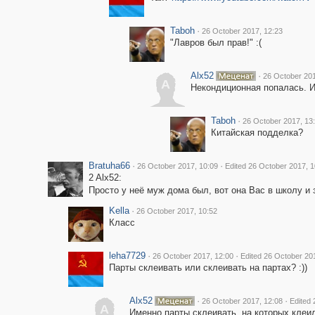
Taboh
·
26 October 2017, 12:23
"Лавров был прав!" :(
Alx52
·
26 October 201
A
Некондиционная попалась. И
Taboh
·
26 October 2017, 13
Китайская подделка?
Bratuha66
·
·
26 October 2017, 10:09
Edited 26 October 2017, 1
2 Alx52:
Просто у неё муж дома был, вот она Вас в школу и 
Kella
·
26 October 2017, 10:52
Класс
leha7729
·
·
26 October 2017, 12:00
Edited 26 October 20
Парты склеивать или склеивать на партах? :))
Alx52
·
·
26 October 2017, 12:08
Edited 
A
Именно парты склеивать, на которых клеи