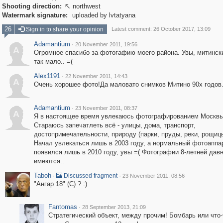
Shooting direction:
northwest

Watermark signature:
uploaded by lvtatyana
26
Sign in to share your opinion
Latest comment: 26 October 2017, 13:09
Adamantium
·
20 November 2011, 19:56
A
Огромное спасибо за фотогафию моего района. Увы, митинск
так мало.. =(
Alex1191
·
22 November 2011, 14:43
A
Очень хорошее фото!Да маловато снимков Митино 90х годов
Adamantium
·
23 November 2011, 08:37
A
Я в настоящее время увлекаюсь фотографированием Москвы
Стараюсь запечатлеть всё - улицы, дома, транспорт,
достопримечательности, природу (парки, пруды, реки, рощицы
Начал увлекаться лишь в 2003 году, а нормальный фотоаппа
появился лишь в 2010 году, увы =( Фотографии 8-летней дав
имеются..
Taboh
·
·
Discussed fragment
23 November 2011, 08:56
"Ангар 18" (С) ? :)
Fantomas
·
28 September 2013, 21:09
Стратегический объект, между прочим! Бомбарь или что-