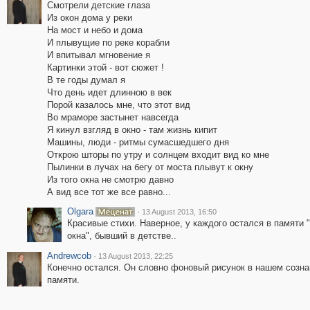
Смотрели детские глаза
Из окон дома у реки
На мост и небо и дома
И плывущие по реке корабли
И впитывал мгновение я
Картинки этой - вот сюжет !
В те годы думал я
Что день идет длинною в век
Порой казалось мне, что этот вид
Во мраморе застынет навсегда
Я кинул взгляд в окно - там жизнь кипит
Машины, люди - ритмы сумасшедшего дня
Открою шторы по утру и солнцем входит вид ко мне
Пылинки в лучах на бегу от моста плывут к окну
Из того окна не смотрю давно
А вид все тот же все равно...
Olgara
·
13 August 2013, 16:50
Красивые стихи. Наверное, у каждого остался в памяти "
окна", бывший в детстве..
Andrewcob
·
13 August 2013, 22:25
Конечно остался. Он словно фоновый рисунок в нашем созна
памяти.