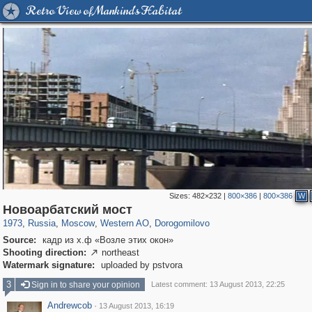
Retro View of Mankind's Habitat
Sizes:
482×232
|
800×386
|
800×386
W
319,779
1,406,144
8,286
27,129
29,243
310
6,082
107
Новоарбатский мост
1973
,
Russia
,
Moscow
,
Western AO
,
Dorogomilovo
Source:
кадр из х.ф «Возле этих окон»
Shooting direction:
northeast

Watermark signature:
uploaded by pstvora
3
Sign in to share your opinion
Latest comment: 13 August 2013, 22:25
Andrewcob
·
13 August 2013, 16:19