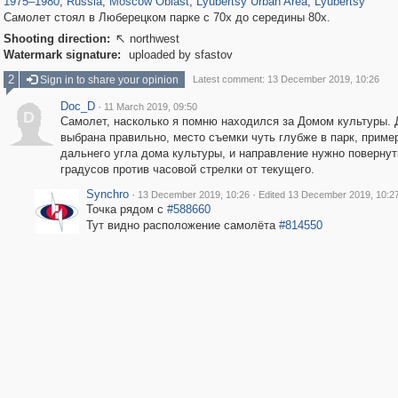
1975
–
1980
,
Russia
,
Moscow Oblast
,
Lyubertsy Urban Area
,
Lyubertsy
Самолет стоял в Люберецком парке с 70х до середины 80х.
Shooting direction:
northwest

Watermark signature:
uploaded by sfastov
2
Sign in to share your opinion
Latest comment: 13 December 2019, 10:26
Doc_D
·
11 March 2019, 09:50
D
Самолет, насколько я помню находился за Домом культуры.
выбрана правильно, место съемки чуть глубже в парк, приме
дальнего угла дома культуры, и направление нужно повернут
градусов против часовой стрелки от текущего.
Synchro
·
·
13 December 2019, 10:26
Edited 13 December 2019, 10:2
Точка рядом с
#588660
Тут видно расположение самолёта
#814550