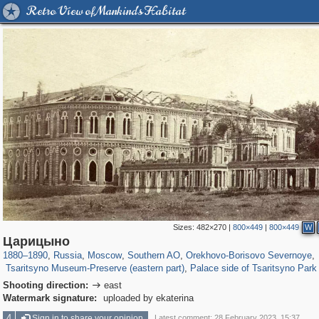
Retro View of Mankind's Habitat
Sizes:
482×270
|
800×449
|
800×449
W
319,882
1,407,325
8,286
21,648
29,248
390
3,004
75
Царицыно
2,276
60
1,209
25
1880
–
1890
,
Russia
,
Moscow
,
Southern AO
,
Orekhovo-Borisovo Severnoye
,
Tsaritsyno Museum-Preserve (eastern part)
,
Palace side of Tsaritsyno Park
Shooting direction:
east

Watermark signature:
uploaded by ekaterina
4
Sign in to share your opinion
Latest comment: 28 February 2023, 15:37