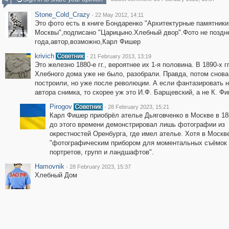
Stone_Cold_Crazy
·
22 May 2012, 14:11
Это фото есть в книге Бондаренко "Архитектурные памятники
Москвы",подписано "Царицыно.Хлебный двор".Фото не поздн
года,автор,возможно,Карл Фишер
krivich
·
21 February 2013, 13:19
Это железно 1880-е гг., вероятнее их 1-я половина. В 1890-х гг
Хлебного дома уже не было, разобрали. Правда, потом снова
построили, но уже после революции. А если фантазировать н
автора снимка, то скорее уж это И.Ф. Барщевский, а не К. Ф
Pirogov
·
28 February 2023, 15:21
Карл Фишер приобрёл ателье Дьяговченко в Москве в 18
до этого времени демонстрировал лишь фотографии из
окрестностей Оренбурга, где имел ателье. Хотя в Москв
"фотографическим прибором для моментальных съёмок
портретов, групп и ландшафтов".
Hamovnik
·
28 February 2023, 15:37
Хлебный Дом