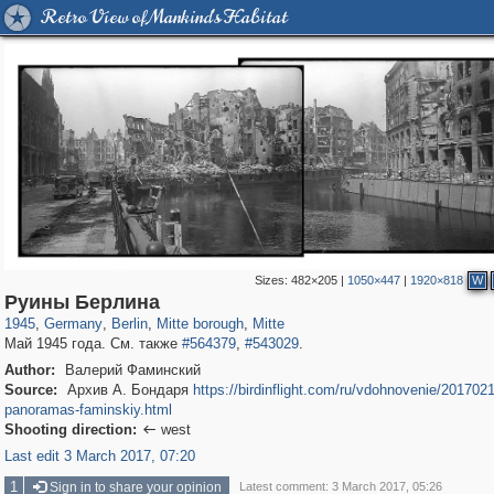
Retro View of Mankind's Habitat
Sizes:
482×205
|
1050×447
|
1920×818
W
32,983
63,785
800
16,034
1,833
11,579
560
479
Руины Берлина
1945
,
Germany
,
Berlin
,
Mitte borough
,
Mitte
Май 1945 года. См. также
#564379
,
#543029
.
Author:
Валерий Фаминский
Source:
Архив А. Бондаря
https://birdinflight.com/ru/vdohnovenie/2017021
panoramas-faminskiy.html
Shooting direction:
west

Last edit 3 March 2017, 07:20
1
Sign in to share your opinion
Latest comment: 3 March 2017, 05:26